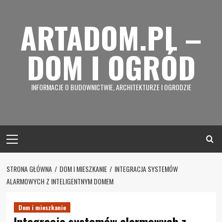
Skip
to
ARTADOM.PL –
content
DOM I OGRÓD
INFORMACJE O BUDOWNICTWIE, ARCHITEKTURZE I OGRODZIE
Primary
Menu
STRONA GŁÓWNA
DOM I MIESZKANIE
INTEGRACJA SYSTEMÓW
ALARMOWYCH Z INTELIGENTNYM DOMEM
Dom i mieszkanie
Integracja systemów alarmowych z