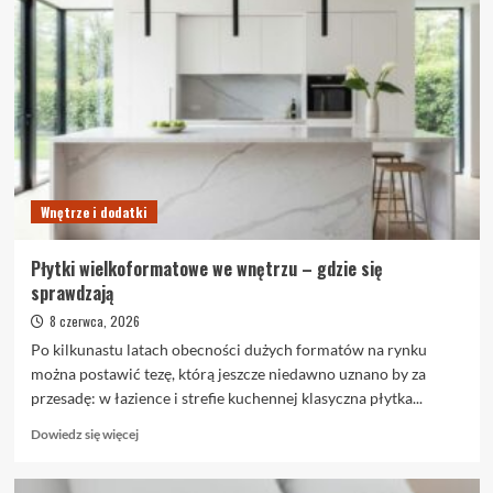
Wnętrze i dodatki
Płytki wielkoformatowe we wnętrzu – gdzie się
sprawdzają
8 czerwca, 2026
Po kilkunastu latach obecności dużych formatów na rynku
można postawić tezę, którą jeszcze niedawno uznano by za
przesadę: w łazience i strefie kuchennej klasyczna płytka...
Dowiedz
Dowiedz się więcej
się
więcej