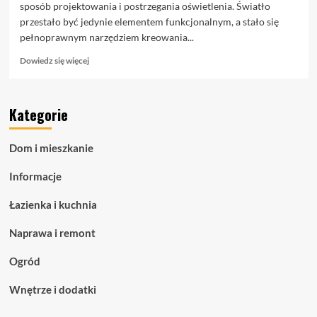
sposób projektowania i postrzegania oświetlenia. Światło
przestało być jedynie elementem funkcjonalnym, a stało się
pełnoprawnym narzędziem kreowania...
Dowiedz
Dowiedz się więcej
się
więcej
o
Kategorie
Taśmy
LED
COB
Dom i mieszkanie
–
zaawansowane
Informacje
oświetlenie
liniowe
Łazienka i kuchnia
dla
nowoczesnych
Naprawa i remont
przestrzeni
Ogród
Wnętrze i dodatki