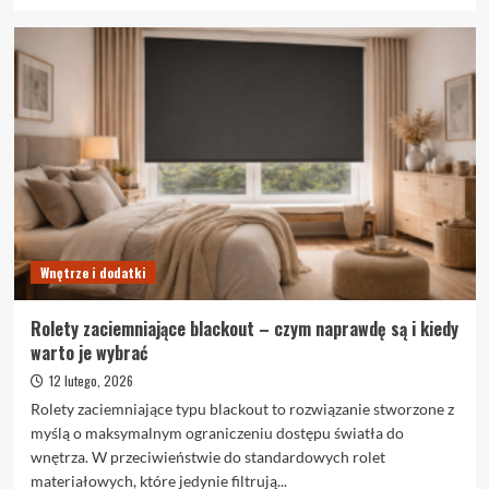
się
więcej
o
Trendy
na
rynku
wynajmu
we
Wrocławiu
Wnętrze i dodatki
Rolety zaciemniające blackout – czym naprawdę są i kiedy
warto je wybrać
12 lutego, 2026
Rolety zaciemniające typu blackout to rozwiązanie stworzone z
myślą o maksymalnym ograniczeniu dostępu światła do
wnętrza. W przeciwieństwie do standardowych rolet
materiałowych, które jedynie filtrują...