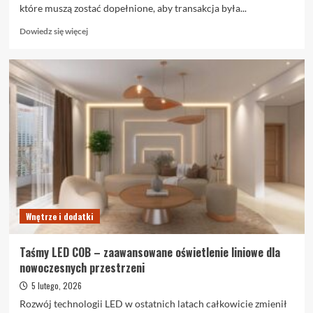
które muszą zostać dopełnione, aby transakcja była...
Dowiedz
Dowiedz się więcej
się
więcej
o
Akt
notarialny
przy
kupnie
mieszkania:
przewodnik
krok
po
kroku
Wnętrze i dodatki
Taśmy LED COB – zaawansowane oświetlenie liniowe dla
nowoczesnych przestrzeni
5 lutego, 2026
Rozwój technologii LED w ostatnich latach całkowicie zmienił