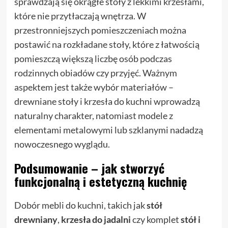
sprawdzają się okrągłe stoły z lekkimi krzesłami,
które nie przytłaczają wnętrza. W
przestronniejszych pomieszczeniach można
postawić na rozkładane stoły, które z łatwością
pomieszczą większą liczbę osób podczas
rodzinnych obiadów czy przyjęć. Ważnym
aspektem jest także wybór materiałów –
drewniane stoły i krzesła do kuchni wprowadzą
naturalny charakter, natomiast modele z
elementami metalowymi lub szklanymi nadadzą
nowoczesnego wyglądu.
Podsumowanie – jak stworzyć
funkcjonalną i estetyczną kuchnię
Dobór mebli do kuchni, takich jak
stół
drewniany
,
krzesła do jadalni
czy komplet
stół i