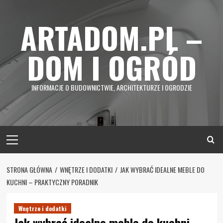
Skip
to
ARTADOM.PL –
content
DOM I OGRÓD
INFORMACJE O BUDOWNICTWIE, ARCHITEKTURZE I OGRODZIE
Primary
Menu
STRONA GŁÓWNA
WNĘTRZE I DODATKI
JAK WYBRAĆ IDEALNE MEBLE DO
KUCHNI – PRAKTYCZNY PORADNIK
Wnętrze i dodatki
Jak wybrać idealne meble do kuchni –