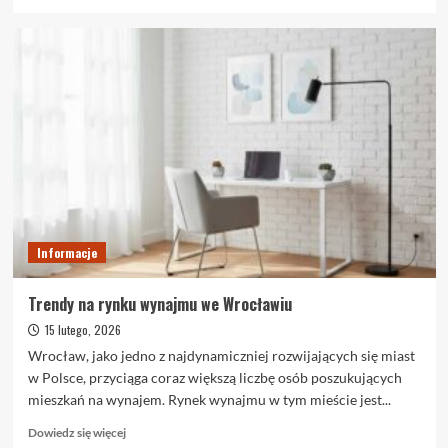
się
więcej
o
Materace
lateksowe
–
dlaczego
cieszą
się
dużą
popularnością?
Informacje
Trendy na rynku wynajmu we Wrocławiu
15 lutego, 2026
Wrocław, jako jedno z najdynamiczniej rozwijających się miast
w Polsce, przyciąga coraz większą liczbę osób poszukujących
mieszkań na wynajem. Rynek wynajmu w tym mieście jest...
Dowiedz
Dowiedz się więcej