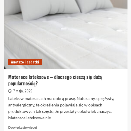
o
Płytki
wielkoformatowe
we
wnętrzu
–
gdzie
się
sprawdzają
Wnętrze i dodatki
Materace lateksowe – dlaczego cieszą się dużą
popularnością?
7 maja, 2026
Lateks w materacach ma dobrą prasę. Naturalny, sprężysty,
antyalergiczny, te określenia pojawiają się w opisach
produktowych tak często, że przestały cokolwiek znaczyć.
Materace lateksowe nie...
Dowiedz
Dowiedz się więcej