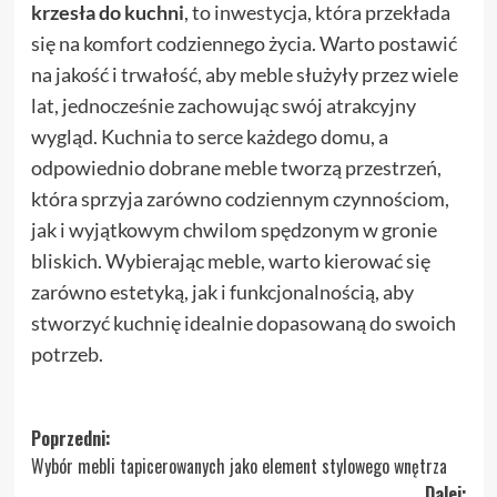
krzesła do kuchni
, to inwestycja, która przekłada
się na komfort codziennego życia. Warto postawić
na jakość i trwałość, aby meble służyły przez wiele
lat, jednocześnie zachowując swój atrakcyjny
wygląd. Kuchnia to serce każdego domu, a
odpowiednio dobrane meble tworzą przestrzeń,
która sprzyja zarówno codziennym czynnościom,
jak i wyjątkowym chwilom spędzonym w gronie
bliskich. Wybierając meble, warto kierować się
zarówno estetyką, jak i funkcjonalnością, aby
stworzyć kuchnię idealnie dopasowaną do swoich
potrzeb.
Zobacz
Poprzedni:
Wybór mebli tapicerowanych jako element stylowego wnętrza
wpisy
Dalej: