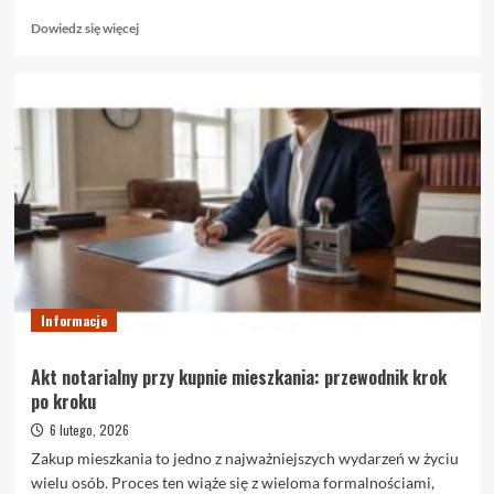
Dowiedz
Dowiedz się więcej
się
więcej
o
Rolety
zaciemniające
blackout
–
czym
naprawdę
są
i
kiedy
warto
je
Informacje
wybrać
Akt notarialny przy kupnie mieszkania: przewodnik krok
po kroku
6 lutego, 2026
Zakup mieszkania to jedno z najważniejszych wydarzeń w życiu
wielu osób. Proces ten wiąże się z wieloma formalnościami,