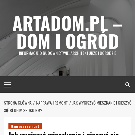
Skip
to
ARTADOM.PL –
content
DOM I OGRÓD
INFORMACJE O BUDOWNICTWIE, ARCHITEKTURZE I OGRODZIE
Primary
Menu
STRONA GŁÓWNA
NAPRAWA I REMONT
JAK WYCISZYĆ MIESZKANIE I CIESZYĆ
SIĘ BŁOGIM SPOKOJEM?
Naprawa i remont
Jak wyciszyć mieszkanie i cieszyć się