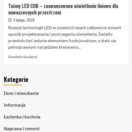
Taśmy LED COB – zaawansowane oświetlenie liniowe dla
nowoczesnych przestrzeni
5 lutego, 2026
Rozwój technologii LED w ostatnich latach całkowicie zmienił
sposób projektowania i postrzegania oświetlenia. Światło
przestało być jedynie elementem funkcjonalnym, a stało się
pełnoprawnym narzędziem kreowania...
Dowiedz
Dowiedz się więcej
się
więcej
o
Kategorie
Taśmy
LED
COB
Dom i mieszkanie
–
zaawansowane
Informacje
oświetlenie
liniowe
Łazienka i kuchnia
dla
nowoczesnych
Naprawa i remont
przestrzeni