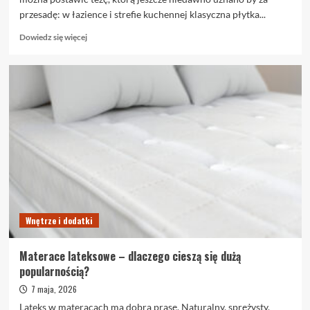
przesadę: w łazience i strefie kuchennej klasyczna płytka...
Dowiedz
Dowiedz się więcej
się
więcej
o
Płytki
wielkoformatowe
we
wnętrzu
–
gdzie
się
sprawdzają
Wnętrze i dodatki
Materace lateksowe – dlaczego cieszą się dużą
popularnością?
7 maja, 2026
Lateks w materacach ma dobrą prasę. Naturalny, sprężysty,