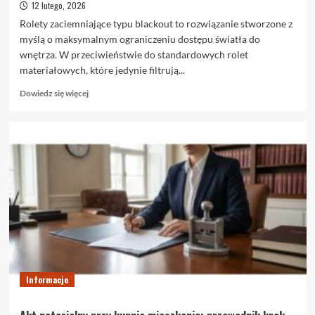
12 lutego, 2026
Rolety zaciemniające typu blackout to rozwiązanie stworzone z
myślą o maksymalnym ograniczeniu dostępu światła do
wnętrza. W przeciwieństwie do standardowych rolet
materiałowych, które jedynie filtrują...
Dowiedz
Dowiedz się więcej
się
więcej
o
Rolety
zaciemniające
blackout
–
czym
naprawdę
są
i
kiedy
warto
je
Informacje
wybrać