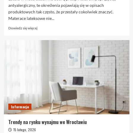
antyalergiczny, te określenia pojawiają się w opisach
produktowych tak często, że przestały cokolwiek znaczyć.
Materace lateksowe nie...
Dowiedz
Dowiedz się więcej
się
więcej
o
Materace
lateksowe
–
dlaczego
cieszą
się
dużą
popularnością?
Informacje
Trendy na rynku wynajmu we Wrocławiu
15 lutego, 2026