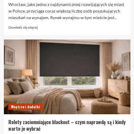
Wrocław, jako jedno z najdynamiczniej rozwijających się miast
w Polsce, przyciąga coraz większą liczbę osób poszukujących
mieszkań na wynajem. Rynek wynajmu w tym mieście jest...
Dowiedz
Dowiedz się więcej
się
więcej
o
Trendy
na
rynku
wynajmu
we
Wrocławiu
Wnętrze i dodatki
Rolety zaciemniające blackout – czym naprawdę są i kiedy
warto je wybrać