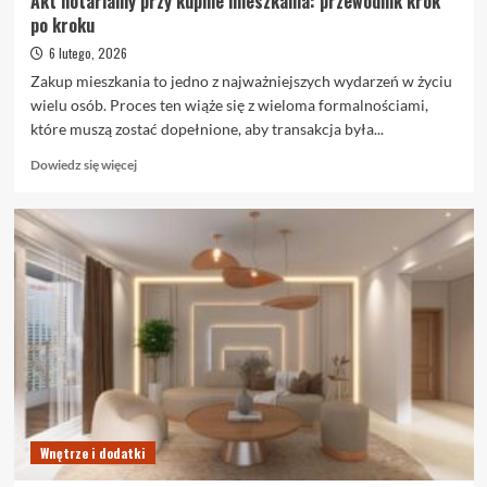
Akt notarialny przy kupnie mieszkania: przewodnik krok
po kroku
6 lutego, 2026
Zakup mieszkania to jedno z najważniejszych wydarzeń w życiu
wielu osób. Proces ten wiąże się z wieloma formalnościami,
które muszą zostać dopełnione, aby transakcja była...
Dowiedz
Dowiedz się więcej
się
więcej
o
Akt
notarialny
przy
kupnie
mieszkania:
przewodnik
krok
po
kroku
Wnętrze i dodatki