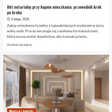
Akt notarialny przy kupnie mieszkania: przewodnik krok
po kroku
6 lutego, 2026
Zakup mieszkania to jedno z najważniejszych wydarzeń w życiu
wielu osób. Proces ten wiąże się z wieloma formalnościami,
które muszą zostać dopełnione, aby transakcja była...
Dowiedz
Dowiedz się więcej
się
więcej
o
Akt
notarialny
przy
kupnie
mieszkania:
przewodnik
krok
po
kroku
Wnętrze i dodatki