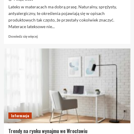
Lateks w materacach ma dobrą prasę. Naturalny, sprężysty,
antyalergiczny, te określenia pojawiają się w opisach
produktowych tak często, że przestały cokolwiek znaczyć.
Materace lateksowe nie...
Dowiedz
Dowiedz się więcej
się
więcej
o
Materace
lateksowe
–
dlaczego
cieszą
się
dużą
popularnością?
Informacje
Trendy na rynku wynajmu we Wrocławiu