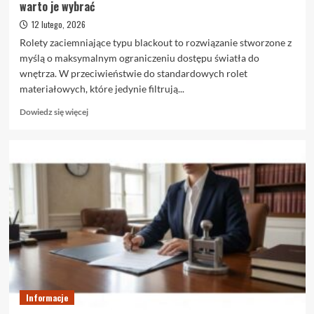
warto je wybrać
12 lutego, 2026
Rolety zaciemniające typu blackout to rozwiązanie stworzone z
myślą o maksymalnym ograniczeniu dostępu światła do
wnętrza. W przeciwieństwie do standardowych rolet
materiałowych, które jedynie filtrują...
Dowiedz
Dowiedz się więcej
się
więcej
o
Rolety
zaciemniające
blackout
–
czym
naprawdę
są
i
kiedy
warto
je
Informacje
wybrać