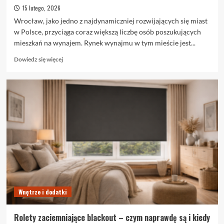
15 lutego, 2026
Wrocław, jako jedno z najdynamiczniej rozwijających się miast
w Polsce, przyciąga coraz większą liczbę osób poszukujących
mieszkań na wynajem. Rynek wynajmu w tym mieście jest...
Dowiedz
Dowiedz się więcej
się
więcej
o
Trendy
na
rynku
wynajmu
we
Wrocławiu
Wnętrze i dodatki
Rolety zaciemniające blackout – czym naprawdę są i kiedy