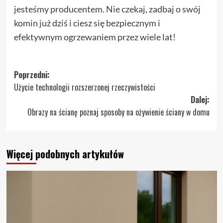
jesteśmy producentem. Nie czekaj, zadbaj o swój
komin już dziś i ciesz się bezpiecznym i
efektywnym ogrzewaniem przez wiele lat!
Zobacz
Poprzedni:
Użycie technologii rozszerzonej rzeczywistości
wpisy
Dalej:
Obrazy na ścianę poznaj sposoby na ożywienie ściany w domu
Więcej podobnych artykułów