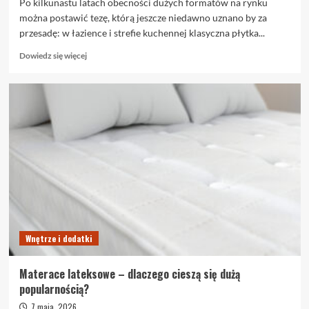
Po kilkunastu latach obecności dużych formatów na rynku
można postawić tezę, którą jeszcze niedawno uznano by za
przesadę: w łazience i strefie kuchennej klasyczna płytka...
Dowiedz
Dowiedz się więcej
się
więcej
o
Płytki
wielkoformatowe
we
wnętrzu
–
gdzie
się
sprawdzają
Wnętrze i dodatki
Materace lateksowe – dlaczego cieszą się dużą
popularnością?
7 maja, 2026