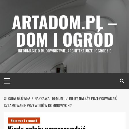
Skip
to
ARTADOM.PL –
content
DOM I OGRÓD
INFORMACJE O BUDOWNICTWIE, ARCHITEKTURZE I OGRODZIE
Primary
Menu
STRONA GŁÓWNA
NAPRAWA I REMONT
KIEDY NALEŻY PRZEPROWADZIĆ
SZLAMOWANIE PRZEWODÓW KOMINOWYCH?
Naprawa i remont
Kiedy należy przeprowadzić