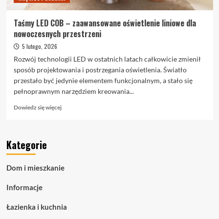
Taśmy LED COB – zaawansowane oświetlenie liniowe dla
nowoczesnych przestrzeni
5 lutego, 2026
Rozwój technologii LED w ostatnich latach całkowicie zmienił
sposób projektowania i postrzegania oświetlenia. Światło
przestało być jedynie elementem funkcjonalnym, a stało się
pełnoprawnym narzędziem kreowania...
Dowiedz
Dowiedz się więcej
się
więcej
o
Kategorie
Taśmy
LED
COB
Dom i mieszkanie
–
zaawansowane
Informacje
oświetlenie
liniowe
Łazienka i kuchnia
dla
nowoczesnych