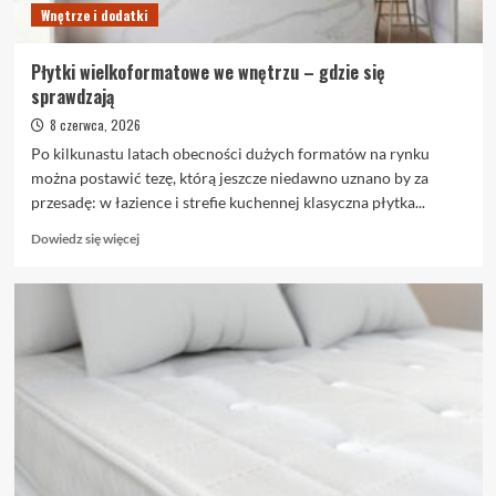
Wnętrze i dodatki
Płytki wielkoformatowe we wnętrzu – gdzie się
sprawdzają
8 czerwca, 2026
Po kilkunastu latach obecności dużych formatów na rynku
można postawić tezę, którą jeszcze niedawno uznano by za
przesadę: w łazience i strefie kuchennej klasyczna płytka...
Dowiedz
Dowiedz się więcej
się
więcej
o
Płytki
wielkoformatowe
we
wnętrzu
–
gdzie
się
sprawdzają