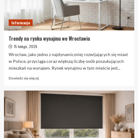
popularnością?
Informacje
Trendy na rynku wynajmu we Wrocławiu
15 lutego, 2026
Wrocław, jako jedno z najdynamiczniej rozwijających się miast
w Polsce, przyciąga coraz większą liczbę osób poszukujących
mieszkań na wynajem. Rynek wynajmu w tym mieście jest...
Dowiedz
Dowiedz się więcej
się
więcej
o
Trendy
na
rynku
wynajmu
we
Wrocławiu