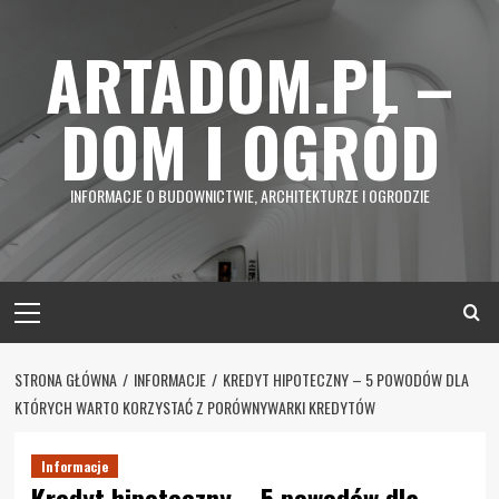
Skip
to
ARTADOM.PL –
content
DOM I OGRÓD
INFORMACJE O BUDOWNICTWIE, ARCHITEKTURZE I OGRODZIE
Primary
Menu
STRONA GŁÓWNA
INFORMACJE
KREDYT HIPOTECZNY – 5 POWODÓW DLA
KTÓRYCH WARTO KORZYSTAĆ Z PORÓWNYWARKI KREDYTÓW
Informacje
Kredyt hipoteczny – 5 powodów dla