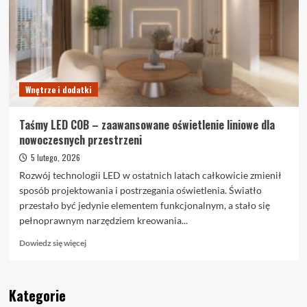
mieszkania:
przewodnik
krok
po
kroku
Wnętrze i dodatki
Taśmy LED COB – zaawansowane oświetlenie liniowe dla
nowoczesnych przestrzeni
5 lutego, 2026
Rozwój technologii LED w ostatnich latach całkowicie zmienił
sposób projektowania i postrzegania oświetlenia. Światło
przestało być jedynie elementem funkcjonalnym, a stało się
pełnoprawnym narzędziem kreowania...
Dowiedz
Dowiedz się więcej
się
więcej
o
Kategorie
Taśmy
LED