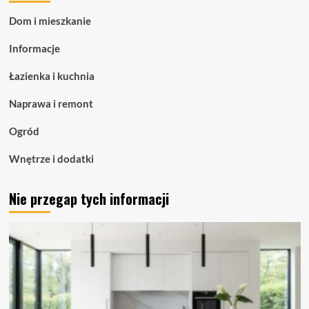
COB
Dom i mieszkanie
–
zaawansowane
Informacje
oświetlenie
liniowe
Łazienka i kuchnia
dla
nowoczesnych
Naprawa i remont
przestrzeni
Ogród
Wnętrze i dodatki
Nie przegap tych informacji