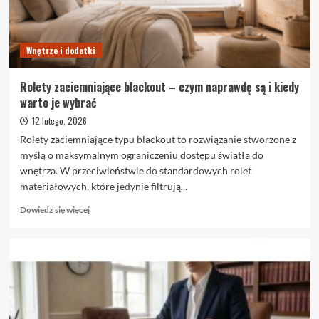
Wnętrze i dodatki
Rolety zaciemniające blackout – czym naprawdę są i kiedy
warto je wybrać
12 lutego, 2026
Rolety zaciemniające typu blackout to rozwiązanie stworzone z
myślą o maksymalnym ograniczeniu dostępu światła do
wnętrza. W przeciwieństwie do standardowych rolet
materiałowych, które jedynie filtrują...
Dowiedz
Dowiedz się więcej
się
więcej
o
Rolety
zaciemniające
blackout
–
czym