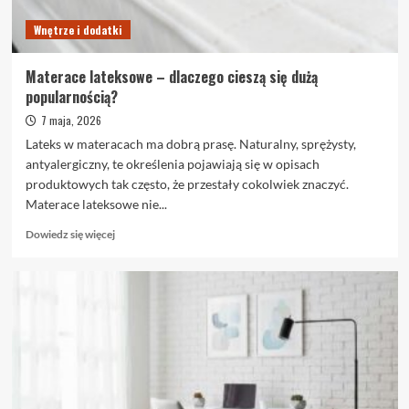
Wnętrze i dodatki
Materace lateksowe – dlaczego cieszą się dużą
popularnością?
7 maja, 2026
Lateks w materacach ma dobrą prasę. Naturalny, sprężysty,
antyalergiczny, te określenia pojawiają się w opisach
produktowych tak często, że przestały cokolwiek znaczyć.
Materace lateksowe nie...
Dowiedz
Dowiedz się więcej
się
więcej
o
Materace
lateksowe
–
dlaczego
cieszą
się
dużą