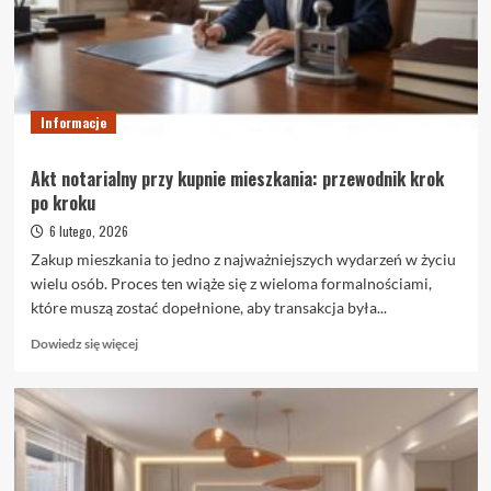
naprawdę
są
i
kiedy
warto
je
Informacje
wybrać
Akt notarialny przy kupnie mieszkania: przewodnik krok
po kroku
6 lutego, 2026
Zakup mieszkania to jedno z najważniejszych wydarzeń w życiu
wielu osób. Proces ten wiąże się z wieloma formalnościami,
które muszą zostać dopełnione, aby transakcja była...
Dowiedz
Dowiedz się więcej
się
więcej
o
Akt
notarialny
przy
kupnie