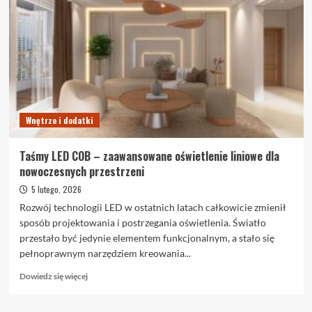
przy
kupnie
mieszkania:
przewodnik
krok
po
kroku
Wnętrze i dodatki
Taśmy LED COB – zaawansowane oświetlenie liniowe dla
nowoczesnych przestrzeni
5 lutego, 2026
Rozwój technologii LED w ostatnich latach całkowicie zmienił
sposób projektowania i postrzegania oświetlenia. Światło
przestało być jedynie elementem funkcjonalnym, a stało się
pełnoprawnym narzędziem kreowania...
Dowiedz
Dowiedz się więcej
się
więcej