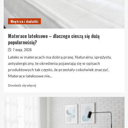
sprawdzają
Wnętrze i dodatki
Materace lateksowe – dlaczego cieszą się dużą
popularnością?
7 maja, 2026
Lateks w materacach ma dobrą prasę. Naturalny, sprężysty,
antyalergiczny, te określenia pojawiają się w opisach
produktowych tak często, że przestały cokolwiek znaczyć.
Materace lateksowe nie...
Dowiedz
Dowiedz się więcej
się
więcej
o
Materace
lateksowe
–
dlaczego
cieszą