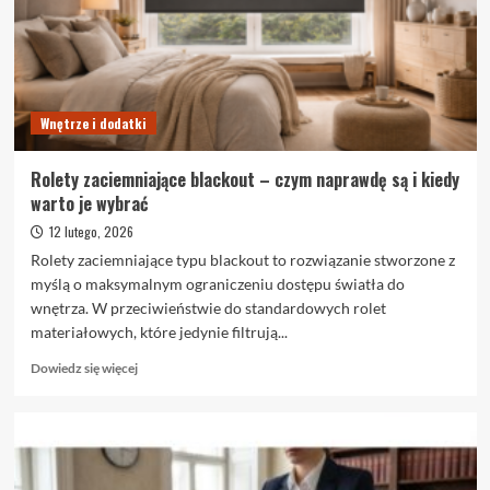
Wrocławiu
Wnętrze i dodatki
Rolety zaciemniające blackout – czym naprawdę są i kiedy
warto je wybrać
12 lutego, 2026
Rolety zaciemniające typu blackout to rozwiązanie stworzone z
myślą o maksymalnym ograniczeniu dostępu światła do
wnętrza. W przeciwieństwie do standardowych rolet
materiałowych, które jedynie filtrują...
Dowiedz
Dowiedz się więcej
się
więcej
o
Rolety
zaciemniające
blackout