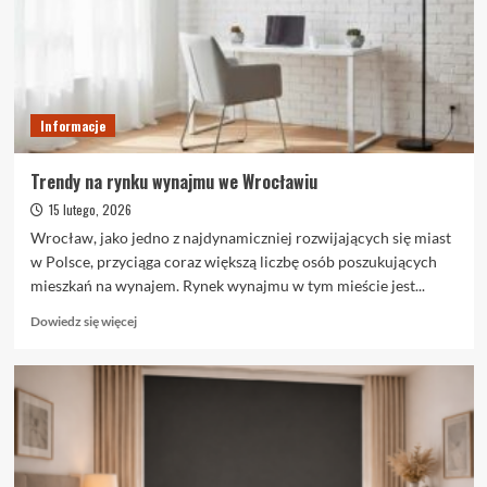
się
dużą
popularnością?
Informacje
Trendy na rynku wynajmu we Wrocławiu
15 lutego, 2026
Wrocław, jako jedno z najdynamiczniej rozwijających się miast
w Polsce, przyciąga coraz większą liczbę osób poszukujących
mieszkań na wynajem. Rynek wynajmu w tym mieście jest...
Dowiedz
Dowiedz się więcej
się
więcej
o
Trendy
na
rynku
wynajmu
we