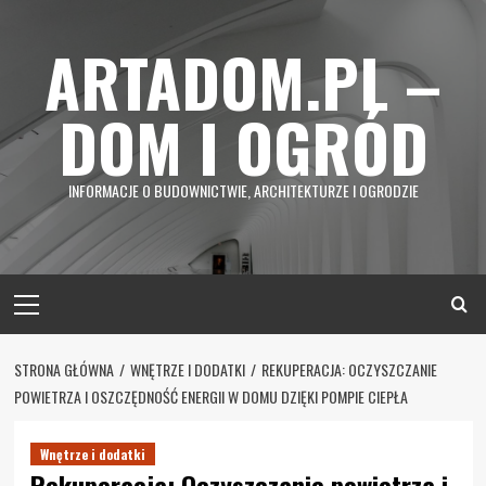
Skip
to
ARTADOM.PL –
content
DOM I OGRÓD
INFORMACJE O BUDOWNICTWIE, ARCHITEKTURZE I OGRODZIE
Primary
Menu
STRONA GŁÓWNA
WNĘTRZE I DODATKI
REKUPERACJA: OCZYSZCZANIE
POWIETRZA I OSZCZĘDNOŚĆ ENERGII W DOMU DZIĘKI POMPIE CIEPŁA
Wnętrze i dodatki
Rekuperacja: Oczyszczanie powietrza i