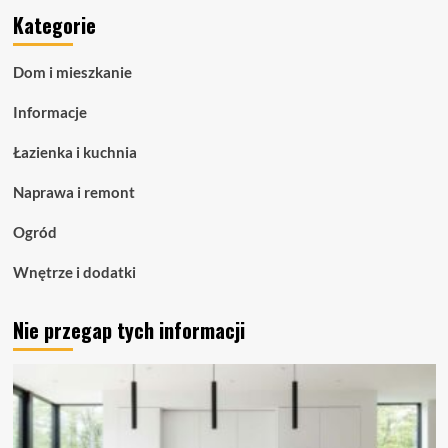
o
Kategorie
Taśmy
LED
COB
Dom i mieszkanie
–
zaawansowane
Informacje
oświetlenie
liniowe
Łazienka i kuchnia
dla
nowoczesnych
Naprawa i remont
przestrzeni
Ogród
Wnętrze i dodatki
Nie przegap tych informacji