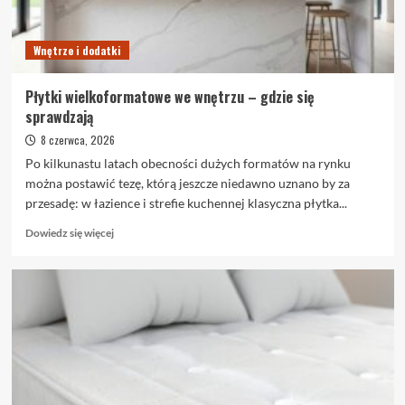
Wnętrze i dodatki
Płytki wielkoformatowe we wnętrzu – gdzie się
sprawdzają
8 czerwca, 2026
Po kilkunastu latach obecności dużych formatów na rynku
można postawić tezę, którą jeszcze niedawno uznano by za
przesadę: w łazience i strefie kuchennej klasyczna płytka...
Dowiedz
Dowiedz się więcej
się
więcej
o
Płytki
wielkoformatowe
we
wnętrzu
–
gdzie
się