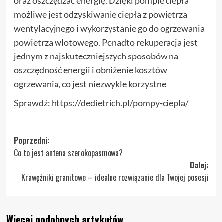
oraz oszczędzać energię. Dzięki pompie ciepła
możliwe jest odzyskiwanie ciepła z powietrza
wentylacyjnego i wykorzystanie go do ogrzewania
powietrza wlotowego. Ponadto rekuperacja jest
jednym z najskuteczniejszych sposobów na
oszczędność energii i obniżenie kosztów
ogrzewania, co jest niezwykle korzystne.
Sprawdź:
https://dedietrich.pl/pompy-ciepla/
Zobacz
Poprzedni:
Co to jest antena szerokopasmowa?
wpisy
Dalej:
Krawężniki granitowe – idealne rozwiązanie dla Twojej posesji
Więcej podobnych artykułów