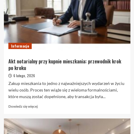
–
czym
naprawdę
są
i
kiedy
warto
je
Informacje
wybrać
Akt notarialny przy kupnie mieszkania: przewodnik krok
po kroku
6 lutego, 2026
Zakup mieszkania to jedno z najważniejszych wydarzeń w życiu
wielu osób. Proces ten wiąże się z wieloma formalnościami,
które muszą zostać dopełnione, aby transakcja była...
Dowiedz
Dowiedz się więcej
się
więcej
o
Akt
notarialny