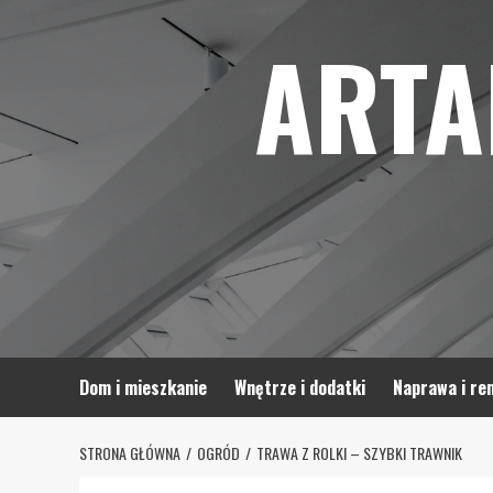
Skip
ARTA
to
content
Dom i mieszkanie
Wnętrze i dodatki
Naprawa i re
STRONA GŁÓWNA
OGRÓD
TRAWA Z ROLKI – SZYBKI TRAWNIK