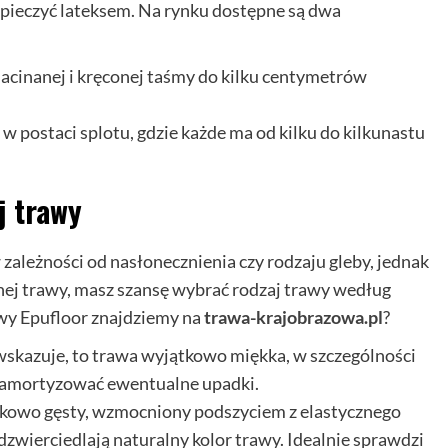
zpieczyć lateksem. Na rynku dostępne są dwa
acinanej i kręconej taśmy do kilku centymetrów
postaci splotu, gdzie każde ma od kilku do kilkunastu
j trawy
zależności od nasłonecznienia czy rodzaju gleby, jednak
znej trawy, masz szansę wybrać rodzaj trawy według
awy Epufloor znajdziemy na
trawa-krajobrazowa.pl
?
wskazuje, to trawa wyjątkowo miękka, w szczególności
 zamortyzować ewentualne upadki.
tkowo gęsty, wzmocniony podszyciem z elastycznego
dzwierciedlają naturalny kolor trawy. Idealnie sprawdzi