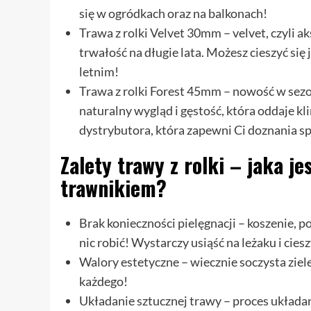
się w ogródkach oraz na balkonach!
Trawa z rolki Velvet 30mm – velvet, czyli a
trwałość na długie lata. Możesz cieszyć się
letnim!
Trawa z rolki Forest 45mm – nowość w sezon
naturalny wygląd i gęstość, która oddaje kl
dystrybutora, która zapewni Ci doznania sp
Zalety trawy z rolki – jaka j
trawnikiem?
Brak konieczności pielęgnacji – koszenie,
nic robić! Wystarczy usiąść na leżaku i ciesz
Walory estetyczne – wiecznie soczysta ziel
każdego!
Układanie sztucznej trawy – proces układani