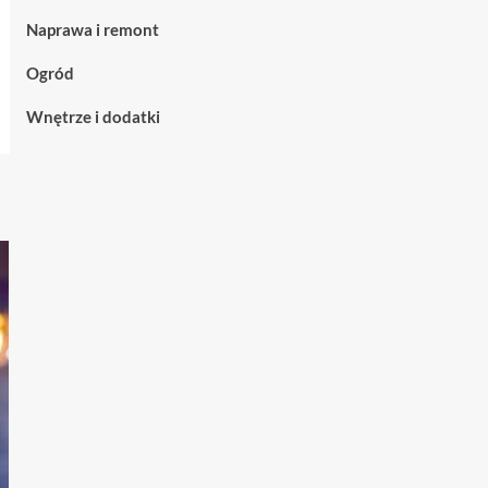
nowoczesnych
kiedy
Naprawa i remont
przestrzeni
warto
je
Ogród
wybrać
Wnętrze i dodatki