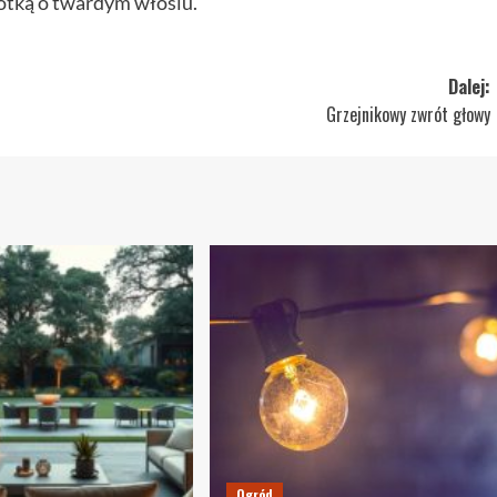
otką o twardym włosiu.
Dalej:
Grzejnikowy zwrót głowy
Ogród