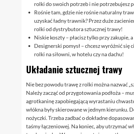
rolki do swoich potrzeb i nie potrzebujesz
Rośnie tam, gdzie nie rośnie naturalny traw
uzyskać ładny trawnik? Przez duże zacienien
rolki od dystrybutora sztucznej trawy!
Niskie koszty – płacisz tylko przy zakupie
Designerski pomysł – chcesz wyróżnić się
rolki na siłowni, w hotelu czy na dachu!
Układanie sztucznej trawy
Nie bez powodu trawę z rolki można nazwać „
Należy zacząć od przygotowania podłoża – mu
agrotkaninę zapobiegającą wyrastaniu chwastó
włókna były skierowane w jednym kierunku. D
nożyczki. Trzeba zadbać o dokładne dopasowani
taśmy łączeniowej. Na koniec, aby utrzymać wł