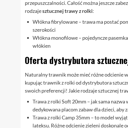
przepuszczalności. Całość można jeszcze zabe
rodzaje
sztucznej trawy z rolki
:
Włókna fibrylowane – trawa ma postać pon
szerokości
Włókna monofilowe – pojedyncze pasemka w 
włókien
Oferta dystrybutora sztuczne
Naturalny trawnik może mieć różne odcienie w 
kupując trawnik z rolki od dystrybutora sztuc
swoich preferencji! Jakie rodzaje sztucznej tr
Trawa z rolki Soft 20mm – jak sama nazwa 
dedykowana placom zabaw dla dzieci, aby
Trawa z rolki Camp 35mm – to model wyją
lateksu. Różne odcienie zieleni doskonale o