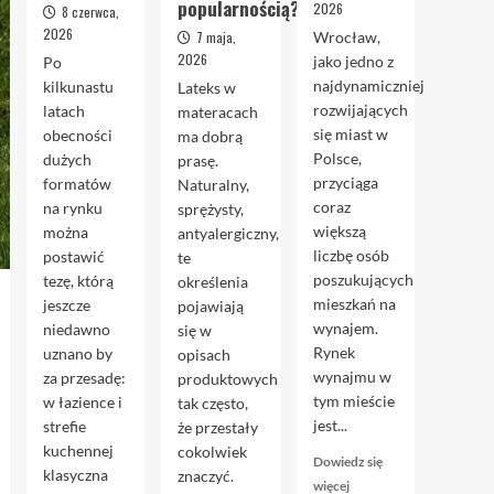
popularnością?
2026
8 czerwca,
2026
7 maja,
Wrocław,
2026
jako jedno z
Po
najdynamiczniej
kilkunastu
Lateks w
rozwijających
latach
materacach
się miast w
obecności
ma dobrą
Polsce,
dużych
prasę.
przyciąga
formatów
Naturalny,
coraz
na rynku
sprężysty,
większą
można
antyalergiczny,
liczbę osób
postawić
te
poszukujących
tezę, którą
określenia
mieszkań na
jeszcze
pojawiają
wynajem.
niedawno
się w
Rynek
uznano by
opisach
wynajmu w
za przesadę:
produktowych
tym mieście
w łazience i
tak często,
jest...
strefie
że przestały
kuchennej
cokolwiek
Dowiedz się
klasyczna
znaczyć.
Dowiedz
więcej