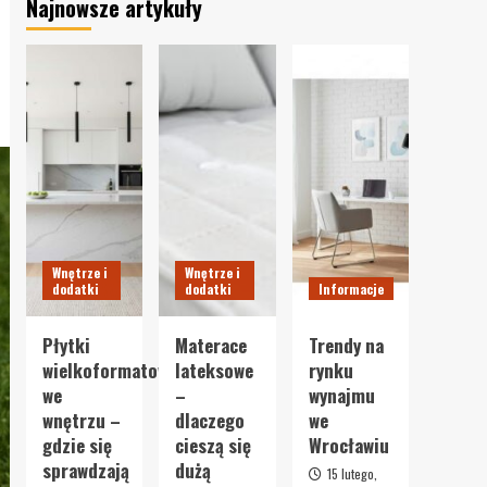
Najnowsze artykuły
Wnętrze i
Wnętrze i
dodatki
dodatki
Informacje
Płytki
Materace
Trendy na
wielkoformatowe
lateksowe
rynku
we
–
wynajmu
wnętrzu –
dlaczego
we
gdzie się
cieszą się
Wrocławiu
sprawdzają
dużą
15 lutego,