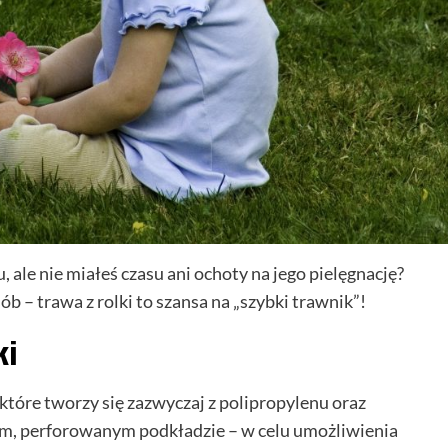
ale nie miałeś czasu ani ochoty na jego pielęgnację?
b – trawa z rolki to szansa na „szybki trawnik”!
ki
 które tworzy się zazwyczaj z polipropylenu oraz
ym, perforowanym podkładzie – w celu umożliwienia