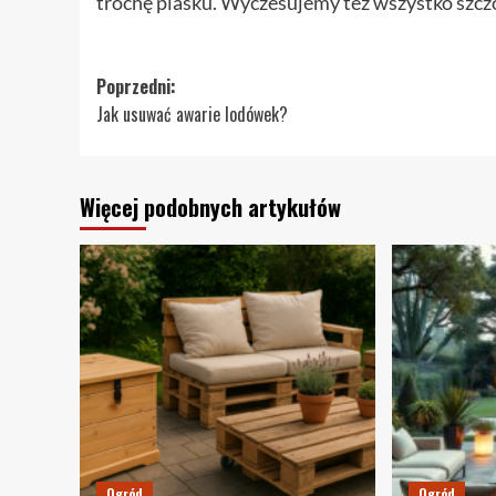
trochę piasku. Wyczesujemy też wszystko szcz
Zobacz
Poprzedni:
Jak usuwać awarie lodówek?
wpisy
Więcej podobnych artykułów
Ogród
Ogród