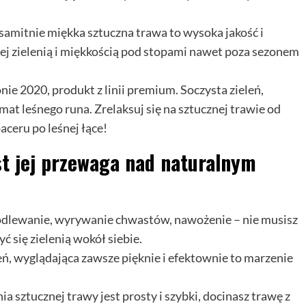
ksamitnie miękka sztuczna trawa to wysoka jakość i
 jej zielenią i miękkością pod stopami nawet poza sezonem
ie 2020, produkt z linii premium. Soczysta zieleń,
imat leśnego runa. Zrelaksuj się na sztucznej trawie od
aceru po leśnej łące!
est jej przewaga nad naturalnym
 podlewanie, wyrywanie chwastów, nawożenie – nie musisz
yć się zielenią wokół siebie.
eń, wyglądająca zawsze pięknie i efektownie to marzenie
a sztucznej trawy jest prosty i szybki, docinasz trawę z