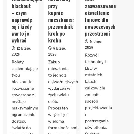
blackout
przy
zaawansowane
– czym
kupnie
oświetlenie
naprawdę
mieszkania:
liniowe dla
są i kiedy
przewodnik
nowoczesnych
warto je
krok po
przestrzeni
wybrać
kroku
5 lutego,
2026
12 lutego,
6 lutego,
2026
2026
Rozwój
technologii
Rolety
Zakup
LED w
zaciemniające
mieszkania
ostatnich
typu
to jedno z
latach
blackout to
najważniejszych
całkowicie
rozwiązanie
wydarzeń w
zmienił
stworzone z
życiu wielu
sposób
myślą o
osób.
projektowania
maksymalnym
Proces ten
i
ograniczeniu
wiąże się z
postrzegania
dostępu
wieloma
oświetlenia.
światła do
formalnościami,
Światło