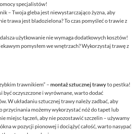
 pomocy specjalistów!
nik – Twoja gleba jest niewystarczająco żyzna, aby
ie trawa jest bladozielona? To czas pomyśleć o trawie z
, a dalsza użytkowanie nie wymaga dodatkowych kosztów!
 ciekawym pomysłem we wnętrzach? Wykorzystaj trawę z
szybkim trawnikiem” –
montaż sztucznej trawy
to pestka!
si być oczyszczone i wyrównane, warto dodać
w. W układaniu sztucznej trawy należy zadbać, aby
o przycinania możemy wykorzystać nóż do tapet lub
e miejsc łączeń, aby nie pozostawić szczelin – używamy
ókna w pozycji pionowej i dociążyć całość, warto nasypać