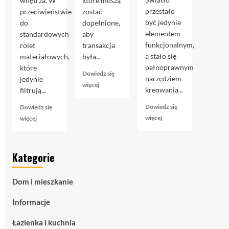
wnętrza. W
które muszą
przestało
przeciwieństwie
zostać
być jedynie
do
dopełnione,
elementem
standardowych
aby
funkcjonalnym,
rolet
transakcja
a stało się
materiałowych,
była...
pełnoprawnym
które
Dowiedz się
narzędziem
jedynie
Dowiedz
więcej
kreowania...
filtrują...
się
więcej
Dowiedz się
Dowiedz się
o
Dowiedz
Dowiedz
więcej
więcej
Akt
się
się
notarialny
więcej
więcej
przy
o
o
kupnie
Kategorie
Taśmy
Rolety
mieszkania:
LED
zaciemniające
przewodnik
COB
blackout
krok
Dom i mieszkanie
–
–
po
zaawansowane
czym
kroku
Informacje
oświetlenie
naprawdę
liniowe
są
Łazienka i kuchnia
dla
i