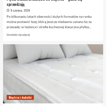
sprawdzają
8 czerwca, 2026
Po kilkunastu latach obecności dużych formatów na rynku
można postawić tezę, którą jeszcze niedawno uznano by za
przesadę: w łazience i strefie kuchennej klasyczna płytka...
Dowiedz
Dowiedz się więcej
się
więcej
o
Płytki
wielkoformatowe
we
wnętrzu
–
gdzie
się
sprawdzają
Wnętrze i dodatki