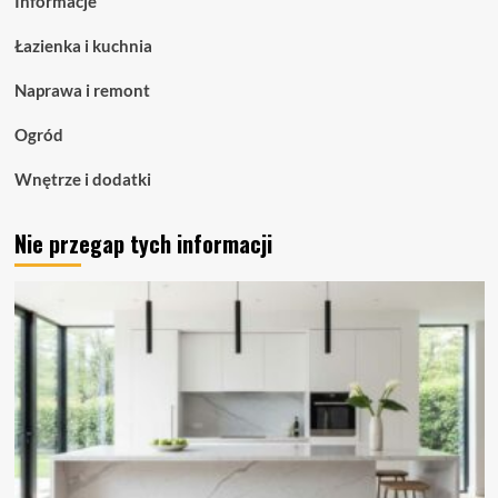
Informacje
oświetlenie
liniowe
Łazienka i kuchnia
dla
nowoczesnych
Naprawa i remont
przestrzeni
Ogród
Wnętrze i dodatki
Nie przegap tych informacji