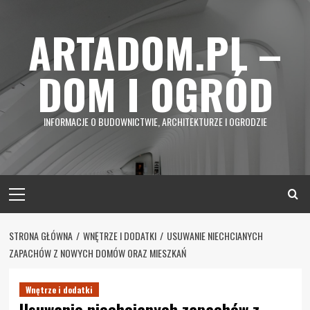
Skip
to
ARTADOM.PL –
content
DOM I OGRÓD
INFORMACJE O BUDOWNICTWIE, ARCHITEKTURZE I OGRODZIE
Primary
Menu
STRONA GŁÓWNA
WNĘTRZE I DODATKI
USUWANIE NIECHCIANYCH
ZAPACHÓW Z NOWYCH DOMÓW ORAZ MIESZKAŃ
Wnętrze i dodatki
Usuwanie niechcianych zapachów z