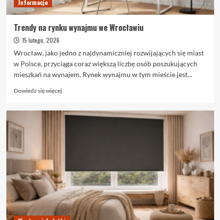
Informacje
Trendy na rynku wynajmu we Wrocławiu
15 lutego, 2026
Wrocław, jako jedno z najdynamiczniej rozwijających się miast
w Polsce, przyciąga coraz większą liczbę osób poszukujących
mieszkań na wynajem. Rynek wynajmu w tym mieście jest...
Dowiedz
Dowiedz się więcej
się
więcej
o
Trendy
na
rynku
wynajmu
we
Wrocławiu