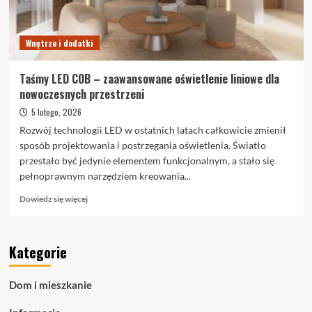
po
kroku
Wnętrze i dodatki
Taśmy LED COB – zaawansowane oświetlenie liniowe dla
nowoczesnych przestrzeni
5 lutego, 2026
Rozwój technologii LED w ostatnich latach całkowicie zmienił
sposób projektowania i postrzegania oświetlenia. Światło
przestało być jedynie elementem funkcjonalnym, a stało się
pełnoprawnym narzędziem kreowania...
Dowiedz
Dowiedz się więcej
się
więcej
o
Kategorie
Taśmy
LED
COB
Dom i mieszkanie
–
zaawansowane