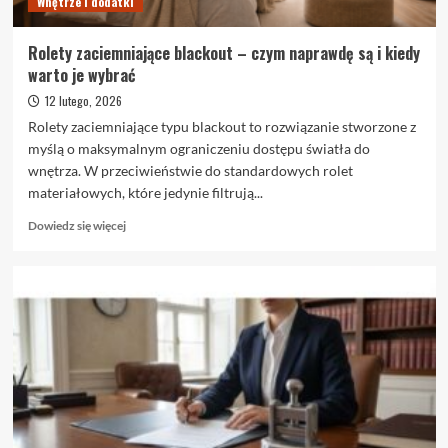
Wnętrze i dodatki
Rolety zaciemniające blackout – czym naprawdę są i kiedy
warto je wybrać
12 lutego, 2026
Rolety zaciemniające typu blackout to rozwiązanie stworzone z
myślą o maksymalnym ograniczeniu dostępu światła do
wnętrza. W przeciwieństwie do standardowych rolet
materiałowych, które jedynie filtrują...
Dowiedz
Dowiedz się więcej
się
więcej
o
Rolety
zaciemniające
blackout
–
czym
naprawdę
są
i