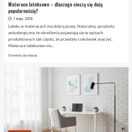
Materace lateksowe – dlaczego cieszą się dużą
popularnością?
7 maja, 2026
Lateks w materacach ma dobrą prasę. Naturalny, sprężysty,
antyalergiczny, te określenia pojawiają się w opisach
produktowych tak często, że przestały cokolwiek znaczyć.
Materace lateksowe nie...
Dowiedz
Dowiedz się więcej
się
więcej
o
Materace
lateksowe
–
dlaczego
cieszą
się
dużą
popularnością?