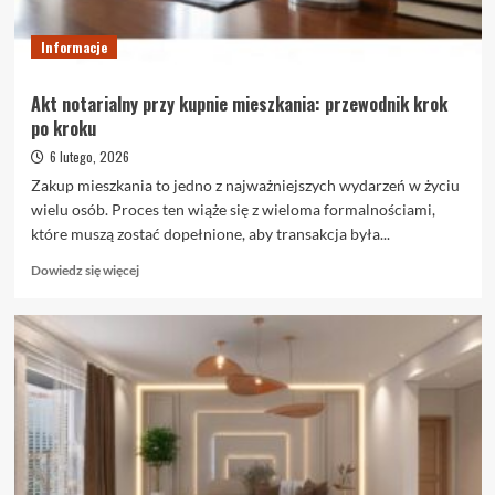
kiedy
warto
je
Informacje
wybrać
Akt notarialny przy kupnie mieszkania: przewodnik krok
po kroku
6 lutego, 2026
Zakup mieszkania to jedno z najważniejszych wydarzeń w życiu
wielu osób. Proces ten wiąże się z wieloma formalnościami,
które muszą zostać dopełnione, aby transakcja była...
Dowiedz
Dowiedz się więcej
się
więcej
o
Akt
notarialny
przy
kupnie
mieszkania:
przewodnik
krok