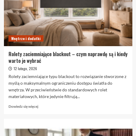
we
Wrocławiu
Wnętrze i dodatki
Rolety zaciemniające blackout – czym naprawdę są i kiedy
warto je wybrać
12 lutego, 2026
Rolety zaciemniające typu blackout to rozwiązanie stworzone z
myślą o maksymalnym ograniczeniu dostępu światła do
wnętrza. W przeciwieństwie do standardowych rolet
materiałowych, które jedynie filtrują...
Dowiedz
Dowiedz się więcej
się
więcej
o
Rolety
zaciemniające