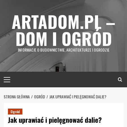
Skip
to
ARTADOM.PL –
content
DOM I OGRÓD
INFORMACJE O BUDOWNICTWIE, ARCHITEKTURZE I OGRODZIE
Primary
Menu
STRONA GŁÓWNA
OGRÓD
JAK UPRAWIAĆ I PIELĘGNOWAĆ DALIE?
Ogród
Jak uprawiać i pielęgnować dalie?