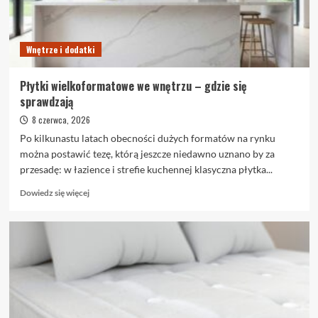
Wnętrze i dodatki
Płytki wielkoformatowe we wnętrzu – gdzie się
sprawdzają
8 czerwca, 2026
Po kilkunastu latach obecności dużych formatów na rynku
można postawić tezę, którą jeszcze niedawno uznano by za
przesadę: w łazience i strefie kuchennej klasyczna płytka...
Dowiedz
Dowiedz się więcej
się
więcej
o
Płytki
wielkoformatowe
we
wnętrzu
–
gdzie