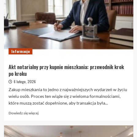
blackout
–
czym
naprawdę
są
i
kiedy
warto
je
Informacje
wybrać
Akt notarialny przy kupnie mieszkania: przewodnik krok
po kroku
6 lutego, 2026
Zakup mieszkania to jedno z najważniejszych wydarzeń w życiu
wielu osób. Proces ten wiąże się z wieloma formalnościami,
które muszą zostać dopełnione, aby transakcja była...
Dowiedz
Dowiedz się więcej
się
więcej
o
Akt