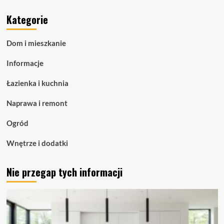
o
Kategorie
Taśmy
LED
COB
Dom i mieszkanie
–
zaawansowane
Informacje
oświetlenie
liniowe
Łazienka i kuchnia
dla
nowoczesnych
Naprawa i remont
przestrzeni
Ogród
Wnętrze i dodatki
Nie przegap tych informacji