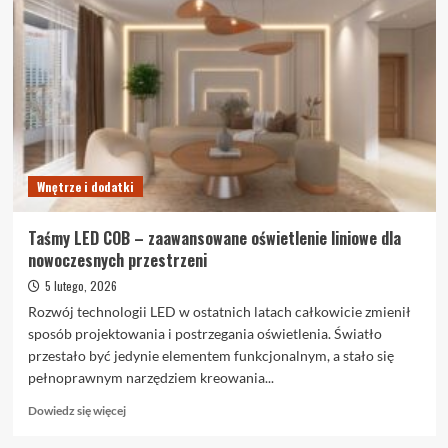
notarialny
przy
kupnie
mieszkania:
przewodnik
krok
po
kroku
Wnętrze i dodatki
Taśmy LED COB – zaawansowane oświetlenie liniowe dla
nowoczesnych przestrzeni
5 lutego, 2026
Rozwój technologii LED w ostatnich latach całkowicie zmienił
sposób projektowania i postrzegania oświetlenia. Światło
przestało być jedynie elementem funkcjonalnym, a stało się
pełnoprawnym narzędziem kreowania...
Dowiedz
Dowiedz się więcej
się
więcej