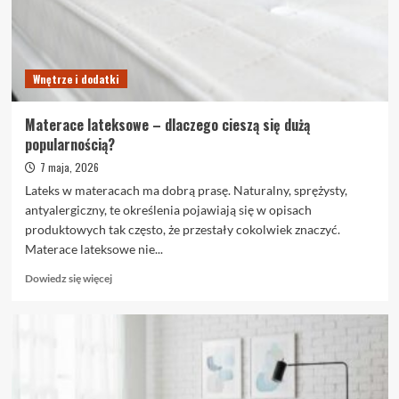
się
sprawdzają
Wnętrze i dodatki
Materace lateksowe – dlaczego cieszą się dużą
popularnością?
7 maja, 2026
Lateks w materacach ma dobrą prasę. Naturalny, sprężysty,
antyalergiczny, te określenia pojawiają się w opisach
produktowych tak często, że przestały cokolwiek znaczyć.
Materace lateksowe nie...
Dowiedz
Dowiedz się więcej
się
więcej
o
Materace
lateksowe
–
dlaczego