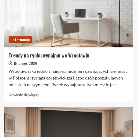
cieszą
się
dużą
popularnością?
Informacje
Trendy na rynku wynajmu we Wrocławiu
15 lutego, 2026
Wrocław, jako jedno z najdynamiczniej rozwijających się miast
w Polsce, przyciąga coraz większą liczbę osób poszukujących
mieszkań na wynajem. Rynek wynajmu w tym mieście jest...
Dowiedz
Dowiedz się więcej
się
więcej
o
Trendy
na
rynku
wynajmu