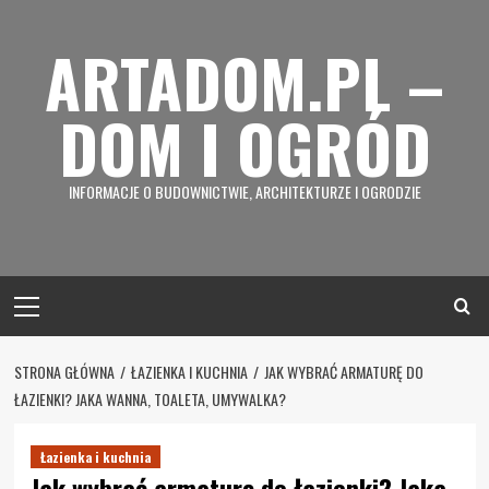
Skip
to
ARTADOM.PL –
content
DOM I OGRÓD
INFORMACJE O BUDOWNICTWIE, ARCHITEKTURZE I OGRODZIE
Primary
Menu
STRONA GŁÓWNA
ŁAZIENKA I KUCHNIA
JAK WYBRAĆ ARMATURĘ DO
ŁAZIENKI? JAKA WANNA, TOALETA, UMYWALKA?
Łazienka i kuchnia
Jak wybrać armaturę do łazienki? Jaka