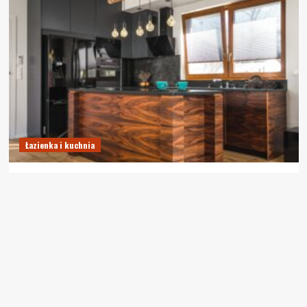
Łazienka i kuchnia
Meble kuchenne na wymiar Lublin – Twoja idealna kuchnia
z 3TOP
13 kwietnia, 2025
Najnowsze artykuły