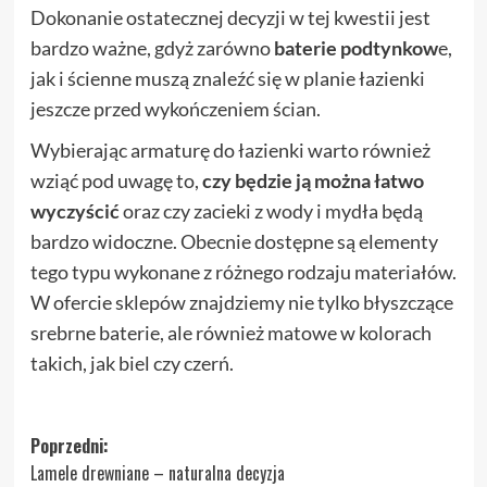
Dokonanie ostatecznej decyzji w tej kwestii jest
bardzo ważne, gdyż zarówno
baterie podtynkow
e,
jak i ścienne muszą znaleźć się w planie łazienki
jeszcze przed wykończeniem ścian.
Wybierając armaturę do łazienki warto również
wziąć pod uwagę to,
czy będzie ją można łatwo
wyczyścić
oraz czy zacieki z wody i mydła będą
bardzo widoczne. Obecnie dostępne są elementy
tego typu wykonane z różnego rodzaju materiałów.
W ofercie sklepów znajdziemy nie tylko błyszczące
srebrne baterie, ale również matowe w kolorach
takich, jak biel czy czerń.
Zobacz
Poprzedni:
Lamele drewniane – naturalna decyzja
wpisy