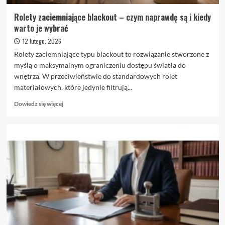
Rolety zaciemniające blackout – czym naprawdę są i kiedy
warto je wybrać
12 lutego, 2026
Rolety zaciemniające typu blackout to rozwiązanie stworzone z
myślą o maksymalnym ograniczeniu dostępu światła do
wnętrza. W przeciwieństwie do standardowych rolet
materiałowych, które jedynie filtrują...
Dowiedz
Dowiedz się więcej
się
więcej
o
Rolety
zaciemniające
blackout
–
czym
naprawdę
są
i
kiedy