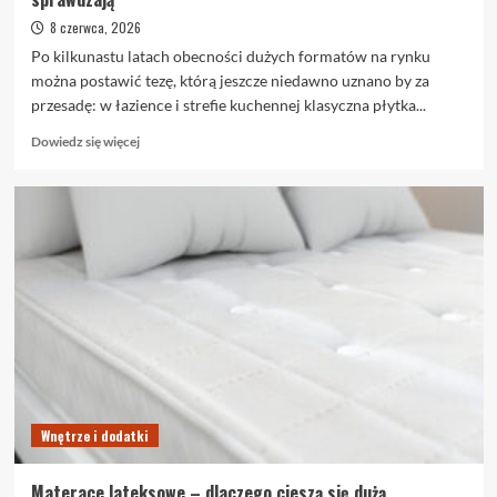
8 czerwca, 2026
Po kilkunastu latach obecności dużych formatów na rynku
można postawić tezę, którą jeszcze niedawno uznano by za
przesadę: w łazience i strefie kuchennej klasyczna płytka...
Dowiedz
Dowiedz się więcej
się
więcej
o
Płytki
wielkoformatowe
we
wnętrzu
–
gdzie
się
sprawdzają
Wnętrze i dodatki
Materace lateksowe – dlaczego cieszą się dużą