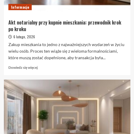
warto
je
Informacje
wybrać
Akt notarialny przy kupnie mieszkania: przewodnik krok
po kroku
6 lutego, 2026
Zakup mieszkania to jedno z najważniejszych wydarzeń w życiu
wielu osób. Proces ten wiąże się z wieloma formalnościami,
które muszą zostać dopełnione, aby transakcja była...
Dowiedz
Dowiedz się więcej
się
więcej
o
Akt
notarialny
przy
kupnie
mieszkania:
przewodnik
krok
po