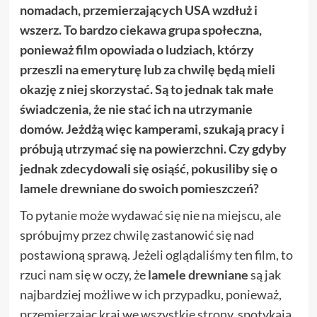
nomadach, przemierzających USA wzdłuż i
wszerz. To bardzo ciekawa grupa społeczna,
ponieważ film opowiada o ludziach, którzy
przeszli na emeryturę lub za chwilę będą mieli
okazję z niej skorzystać. Są to jednak tak małe
świadczenia, że nie stać ich na utrzymanie
domów. Jeżdżą więc kamperami, szukają pracy i
próbują utrzymać się na powierzchni. Czy gdyby
jednak zdecydowali się osiąść, pokusiliby się o
lamele drewniane do swoich pomieszczeń?
To pytanie może wydawać się nie na miejscu, ale
spróbujmy przez chwilę zastanowić się nad
postawioną sprawą. Jeżeli oglądaliśmy ten film, to
rzuci nam się w oczy, że
lamele drewniane
są jak
najbardziej możliwe w ich przypadku, ponieważ,
przemierzając kraj we wszystkie strony, spotykają