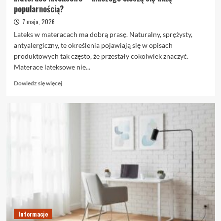
popularnością?
7 maja, 2026
Lateks w materacach ma dobrą prasę. Naturalny, sprężysty,
antyalergiczny, te określenia pojawiają się w opisach
produktowych tak często, że przestały cokolwiek znaczyć.
Materace lateksowe nie...
Dowiedz
Dowiedz się więcej
się
więcej
o
Materace
lateksowe
–
dlaczego
cieszą
się
dużą
popularnością?
Informacje