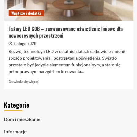
kroku
Wnętrze i dodatki
Taśmy LED COB – zaawansowane oświetlenie liniowe dla
nowoczesnych przestrzeni
5 lutego, 2026
Rozwój technologii LED w ostatnich latach całkowicie zmienił
sposób projektowania i postrzegania oświetlenia. Światło
przestało być jedynie elementem funkcjonalnym, a stało się
pełnoprawnym narzędziem kreowania...
Dowiedz
Dowiedz się więcej
się
więcej
o
Kategorie
Taśmy
LED
COB
Dom i mieszkanie
–
zaawansowane
Informacje
oświetlenie