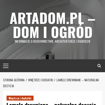
Skip
to
ARTADOM.PL –
content
DOM I OGRÓD
INFORMACJE O BUDOWNICTWIE, ARCHITEKTURZE I OGRODZIE
Primary
Menu
STRONA GŁÓWNA
WNĘTRZE I DODATKI
LAMELE DREWNIANE – NATURALNA
DECYZJA
Wnętrze i dodatki
Lamele drewniane – naturalna decyzja