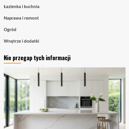
liniowe
Łazienka i kuchnia
dla
nowoczesnych
Naprawa i remont
przestrzeni
Ogród
Wnętrze i dodatki
Nie przegap tych informacji