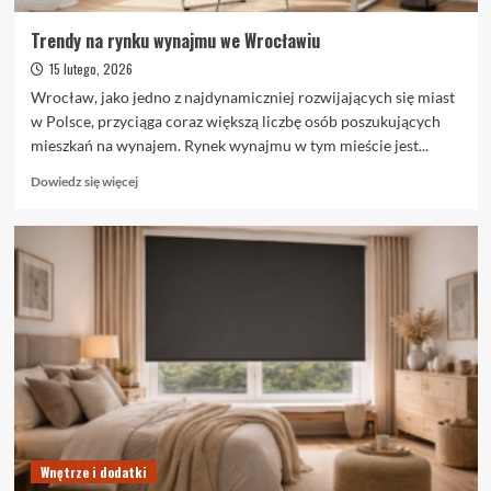
Trendy na rynku wynajmu we Wrocławiu
15 lutego, 2026
Wrocław, jako jedno z najdynamiczniej rozwijających się miast
w Polsce, przyciąga coraz większą liczbę osób poszukujących
mieszkań na wynajem. Rynek wynajmu w tym mieście jest...
Dowiedz
Dowiedz się więcej
się
więcej
o
Trendy
na
rynku
wynajmu
we
Wrocławiu
Wnętrze i dodatki