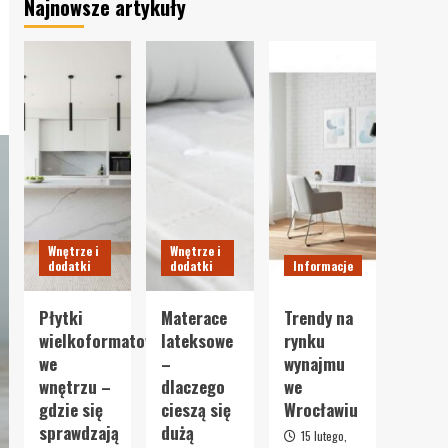
Najnowsze artykuły
Wnętrze i
Wnętrze i
dodatki
dodatki
Informacje
Płytki
Materace
Trendy na
wielkoformatowe
lateksowe
rynku
we
–
wynajmu
wnętrzu –
dlaczego
we
gdzie się
cieszą się
Wrocławiu
sprawdzają
dużą
15 lutego,