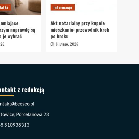
datki
Informacje
emniające
Akt notarialny przy kupnie
czym naprawdę są
mieszkania: przewodnik krok
o je wybrać
po kroku
026
6 lutego, 2026
ontakt z redakcją
ntakt@beeseo.pl
towice, Porcelanowa 23
48 510938313