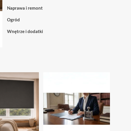
nowoczesnych
kiedy
Naprawa i remont
przestrzeni
warto
je
Ogród
wybrać
Wnętrze i dodatki