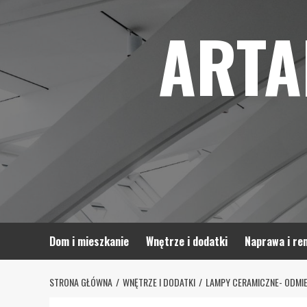
Skip
ARTA
to
content
Dom i mieszkanie
Wnętrze i dodatki
Naprawa i re
STRONA GŁÓWNA
WNĘTRZE I DODATKI
LAMPY CERAMICZNE- ODMI