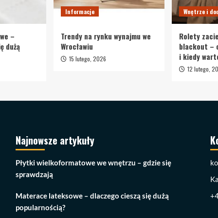
Informacje
Wnętrze i do
owe –
Trendy na rynku wynajmu we
Rolety zaci
ię dużą
Wrocławiu
blackout – 
i kiedy wart
15 lutego, 2026
12 lutego, 2
Najnowsze artykuły
K
Płytki wielkoformatowe we wnętrzu – gdzie się
ko
sprawdzają
Ka
Materace lateksowe – dlaczego cieszą się dużą
+
popularnością?