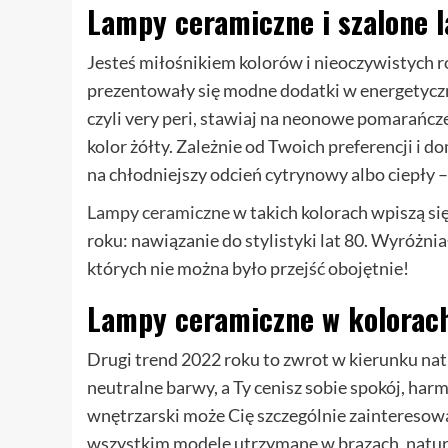
Lampy ceramiczne i szalone l
Jesteś miłośnikiem kolorów i nieoczywistych 
prezentowały się modne dodatki w energetyczn
czyli very peri, stawiaj na neonowe pomarańcz
kolor żółty. Zależnie od Twoich preferencji i 
na chłodniejszy odcień cytrynowy albo ciepły 
Lampy ceramiczne
w takich kolorach wpiszą si
roku: nawiązanie do stylistyki lat 80. Wyróżni
których nie można było przejść obojętnie!
Lampy ceramiczne w kolorach
Drugi trend 2022 roku to zwrot w kierunku natu
neutralne barwy, a Ty cenisz sobie spokój, har
wnętrzarski może Cię szczególnie zainteresow
wszystkim modele utrzymane w brązach, natural