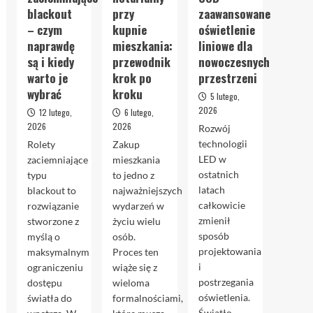
blackout
przy
zaawansowane
– czym
kupnie
oświetlenie
naprawdę
mieszkania:
liniowe dla
są i kiedy
przewodnik
nowoczesnych
warto je
krok po
przestrzeni
wybrać
kroku
5 lutego,
2026
12 lutego,
6 lutego,
2026
2026
Rozwój
technologii
Rolety
Zakup
LED w
zaciemniające
mieszkania
ostatnich
typu
to jedno z
latach
blackout to
najważniejszych
całkowicie
rozwiązanie
wydarzeń w
zmienił
stworzone z
życiu wielu
sposób
myślą o
osób.
projektowania
maksymalnym
Proces ten
i
ograniczeniu
wiąże się z
postrzegania
dostępu
wieloma
oświetlenia.
światła do
formalnościami,
Światło