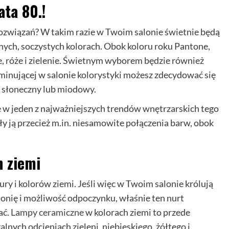
ata 80.!
rozwiązań? W takim razie w Twoim salonie świetnie będą
ych, soczystych kolorach. Obok koloru roku Pantone,
e, róże i zielenie. Świetnym wyborem będzie również
dominującej w salonie kolorystyki możesz zdecydować się
– słoneczny lub miodowy.
ę w jeden z najważniejszych trendów wnętrzarskich tego
ały ją przecież m.in. niesamowite połączenia barw, obok
 ziemi
ry i kolorów ziemi. Jeśli więc w Twoim salonie królują
monię i możliwość odpoczynku, właśnie ten nurt
ać.
Lampy ceramiczne
w kolorach ziemi to przede
nych odcieniach zieleni, niebieskiego, żółtego i