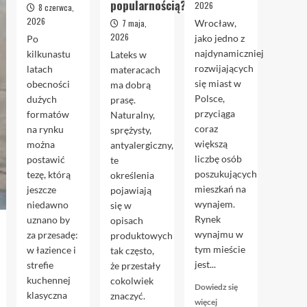
popularnością?
2026
8 czerwca,
2026
7 maja,
Wrocław,
2026
jako jedno z
Po
najdynamiczniej
kilkunastu
Lateks w
rozwijających
latach
materacach
się miast w
obecności
ma dobrą
Polsce,
dużych
prasę.
przyciąga
formatów
Naturalny,
coraz
na rynku
sprężysty,
większą
można
antyalergiczny,
liczbę osób
postawić
te
poszukujących
tezę, którą
określenia
mieszkań na
jeszcze
pojawiają
wynajem.
niedawno
się w
Rynek
uznano by
opisach
wynajmu w
za przesadę:
produktowych
tym mieście
w łazience i
tak często,
jest...
strefie
że przestały
kuchennej
cokolwiek
Dowiedz się
klasyczna
znaczyć.
Dowiedz
więcej