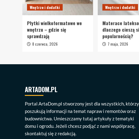
Wnętrze i dodatki
Wnętrze i dodatki
Płytki wielkoformatowe we
Materace lateks
wnętrzu – gdzie się
dlaczego cieszą s
sprawdzają
popularnością?
8 czerwca, 2026
7 maja, 2026
ARTADOM.PL
Portal ArtaDom.pl stworzony jest dla wszystkich, którzy
poszukują informacji na temat napraw i remontów oraz
budownictwa. Umieszczamy tutaj artykuły z tematyki
domu i ogrodu. Jeżeli chcesz podjąć z nami współpracę,
skontaktuj się z redakcją.