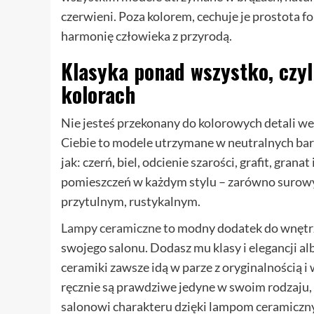
czerwieni. Poza kolorem, cechuje je prostota fo
harmonię człowieka z przyrodą.
Klasyka ponad wszystko, czy
kolorach
Nie jesteś przekonany do kolorowych detali we
Ciebie to modele utrzymane w neutralnych barwa
jak: czerń, biel, odcienie szarości, grafit, gra
pomieszczeń w każdym stylu – zarówno surowym
przytulnym, rustykalnym.
Lampy ceramiczne
to modny dodatek do wnętrz
swojego salonu. Dodasz mu klasy i elegancji 
ceramiki zawsze idą w parze z oryginalności
ręcznie są prawdziwe jedyne w swoim rodzaju,
salonowi charakteru dzięki lampom ceramicznym