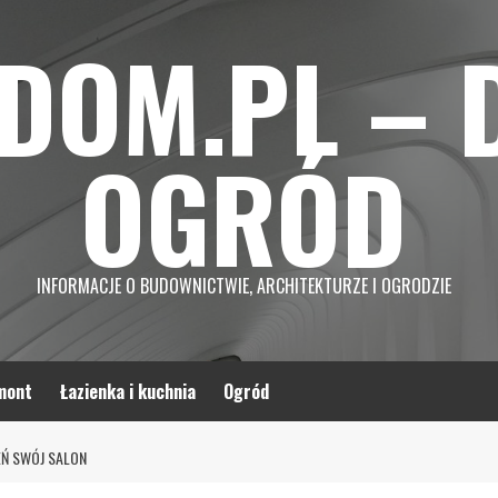
DOM.PL – 
OGRÓD
INFORMACJE O BUDOWNICTWIE, ARCHITEKTURZE I OGRODZIE
mont
Łazienka i kuchnia
Ogród
EŃ SWÓJ SALON