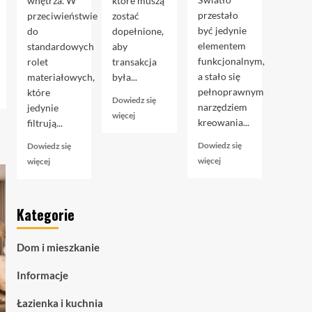
wnętrza. W
które muszą
przestało
przeciwieństwie
zostać
być jedynie
do
dopełnione,
elementem
standardowych
aby
funkcjonalnym,
rolet
transakcja
a stało się
materiałowych,
była...
pełnoprawnym
które
Dowiedz się
narzędziem
jedynie
Dowiedz
więcej
kreowania...
filtrują...
się
więcej
Dowiedz się
Dowiedz się
o
Dowiedz
Dowiedz
więcej
więcej
Akt
się
się
notarialny
więcej
więcej
przy
o
o
kupnie
Kategorie
Taśmy
Rolety
mieszkania:
LED
zaciemniające
przewodnik
COB
blackout
krok
Dom i mieszkanie
–
–
po
zaawansowane
czym
kroku
Informacje
oświetlenie
naprawdę
liniowe
są
Łazienka i kuchnia
dla
i