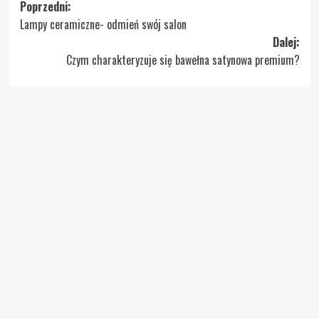
Zobacz
Poprzedni:
Lampy ceramiczne- odmień swój salon
wpisy
Dalej:
Czym charakteryzuje się bawełna satynowa premium?
Więcej podobnych artykułów
Informacje