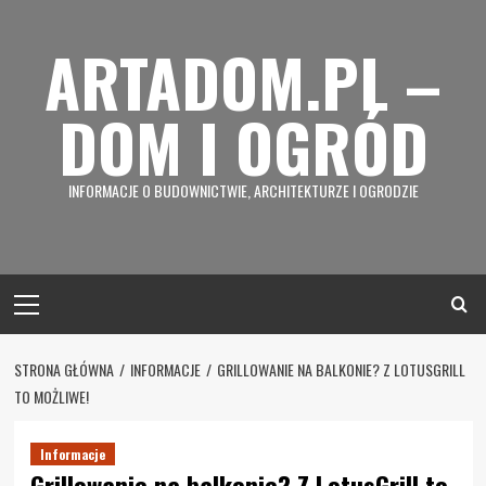
Skip
to
ARTADOM.PL –
content
DOM I OGRÓD
INFORMACJE O BUDOWNICTWIE, ARCHITEKTURZE I OGRODZIE
Primary
Menu
STRONA GŁÓWNA
INFORMACJE
GRILLOWANIE NA BALKONIE? Z LOTUSGRILL
TO MOŻLIWE!
Informacje
Grillowanie na balkonie? Z LotusGrill to