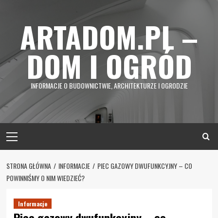
Skip
to
ARTADOM.PL –
content
DOM I OGRÓD
INFORMACJE O BUDOWNICTWIE, ARCHITEKTURZE I OGRODZIE
Primary
Menu
STRONA GŁÓWNA
INFORMACJE
PIEC GAZOWY DWUFUNKCYJNY – CO
POWINNIŚMY O NIM WIEDZIEĆ?
Informacje
Piec gazowy dwufunkcyjny – co