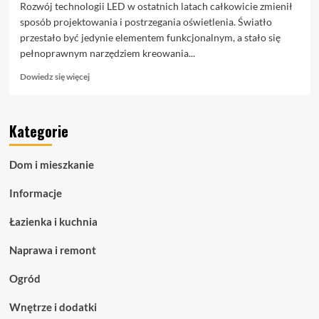
Rozwój technologii LED w ostatnich latach całkowicie zmienił
sposób projektowania i postrzegania oświetlenia. Światło
przestało być jedynie elementem funkcjonalnym, a stało się
pełnoprawnym narzędziem kreowania...
Dowiedz
Dowiedz się więcej
się
więcej
o
Kategorie
Taśmy
LED
COB
Dom i mieszkanie
–
zaawansowane
Informacje
oświetlenie
liniowe
Łazienka i kuchnia
dla
nowoczesnych
Naprawa i remont
przestrzeni
Ogród
Wnętrze i dodatki