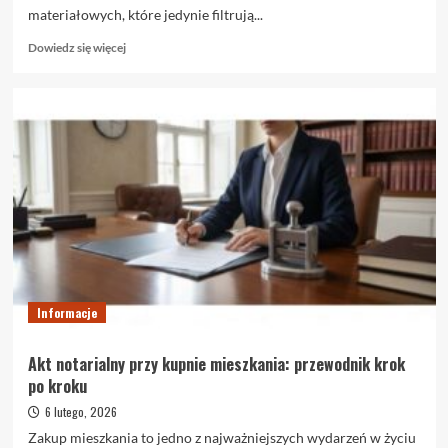
materiałowych, które jedynie filtrują...
Dowiedz
Dowiedz się więcej
się
więcej
o
Rolety
zaciemniające
blackout
–
czym
naprawdę
są
i
kiedy
warto
je
Informacje
wybrać
Akt notarialny przy kupnie mieszkania: przewodnik krok
po kroku
6 lutego, 2026
Zakup mieszkania to jedno z najważniejszych wydarzeń w życiu