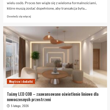
wielu osób. Proces ten wiąże się z wieloma formalnościami,
które muszą zostać dopełnione, aby transakcja była...
Dowiedz
Dowiedz się więcej
się
więcej
o
Akt
notarialny
przy
kupnie
mieszkania:
przewodnik
krok
po
kroku
Wnętrze i dodatki
Taśmy LED COB – zaawansowane oświetlenie liniowe dla
nowoczesnych przestrzeni
5 lutego, 2026