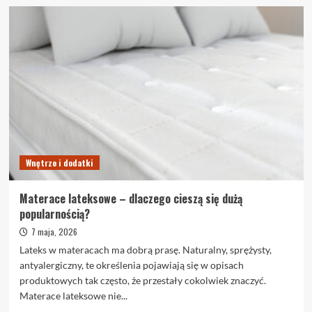
więcej
o
Płytki
wielkoformatowe
we
wnętrzu
–
gdzie
się
sprawdzają
Wnętrze i dodatki
Materace lateksowe – dlaczego cieszą się dużą
popularnością?
7 maja, 2026
Lateks w materacach ma dobrą prasę. Naturalny, sprężysty,
antyalergiczny, te określenia pojawiają się w opisach
produktowych tak często, że przestały cokolwiek znaczyć.
Materace lateksowe nie...