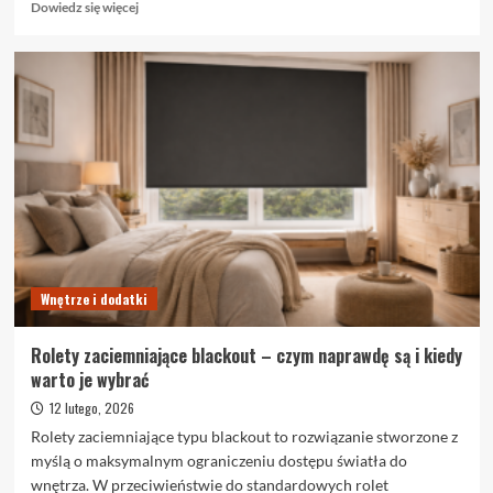
Dowiedz
Dowiedz się więcej
się
więcej
o
Trendy
na
rynku
wynajmu
we
Wrocławiu
Wnętrze i dodatki
Rolety zaciemniające blackout – czym naprawdę są i kiedy
warto je wybrać
12 lutego, 2026
Rolety zaciemniające typu blackout to rozwiązanie stworzone z
myślą o maksymalnym ograniczeniu dostępu światła do
wnętrza. W przeciwieństwie do standardowych rolet