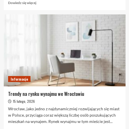
Dowiedz
Dowiedz się więcej
się
więcej
o
Materace
lateksowe
–
dlaczego
cieszą
się
dużą
popularnością?
Informacje
Trendy na rynku wynajmu we Wrocławiu
15 lutego, 2026
Wrocław, jako jedno z najdynamiczniej rozwijających się miast
w Polsce, przyciąga coraz większą liczbę osób poszukujących
mieszkań na wynajem. Rynek wynajmu w tym mieście jest...