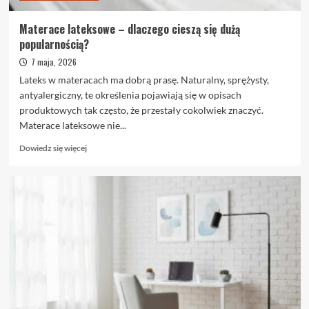
Materace lateksowe – dlaczego cieszą się dużą
popularnością?
7 maja, 2026
Lateks w materacach ma dobrą prasę. Naturalny, sprężysty,
antyalergiczny, te określenia pojawiają się w opisach
produktowych tak często, że przestały cokolwiek znaczyć.
Materace lateksowe nie...
Dowiedz
Dowiedz się więcej
się
więcej
o
Materace
lateksowe
–
dlaczego
cieszą
się
dużą
popularnością?