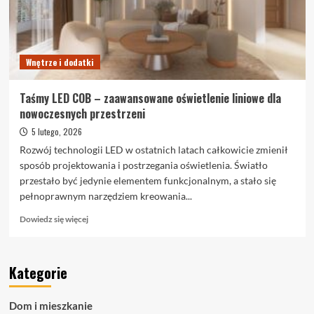
krok
po
kroku
Wnętrze i dodatki
Taśmy LED COB – zaawansowane oświetlenie liniowe dla
nowoczesnych przestrzeni
5 lutego, 2026
Rozwój technologii LED w ostatnich latach całkowicie zmienił
sposób projektowania i postrzegania oświetlenia. Światło
przestało być jedynie elementem funkcjonalnym, a stało się
pełnoprawnym narzędziem kreowania...
Dowiedz
Dowiedz się więcej
się
więcej
o
Kategorie
Taśmy
LED
COB
Dom i mieszkanie
–