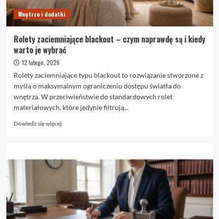
Wnętrze i dodatki
Rolety zaciemniające blackout – czym naprawdę są i kiedy
warto je wybrać
12 lutego, 2026
Rolety zaciemniające typu blackout to rozwiązanie stworzone z
myślą o maksymalnym ograniczeniu dostępu światła do
wnętrza. W przeciwieństwie do standardowych rolet
materiałowych, które jedynie filtrują...
Dowiedz
Dowiedz się więcej
się
więcej
o
Rolety
zaciemniające
blackout
–
czym
naprawdę
są