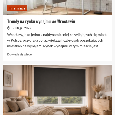
Informacje
Trendy na rynku wynajmu we Wrocławiu
15 lutego, 2026
Wrocław, jako jedno z najdynamiczniej rozwijających się miast
w Polsce, przyciąga coraz większą liczbę osób poszukujących
mieszkań na wynajem. Rynek wynajmu w tym mieście jest...
Dowiedz
Dowiedz się więcej
się
więcej
o
Trendy
na
rynku
wynajmu
we
Wrocławiu