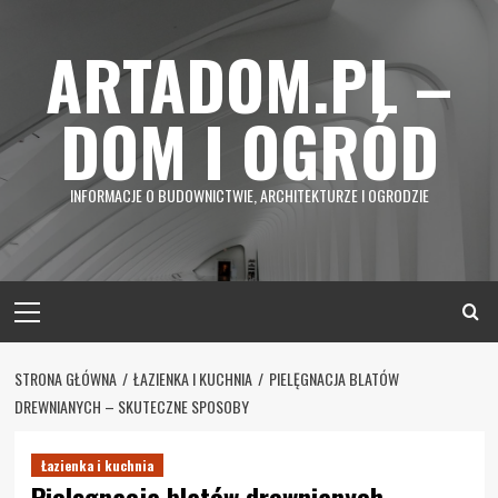
Skip
to
ARTADOM.PL –
content
DOM I OGRÓD
INFORMACJE O BUDOWNICTWIE, ARCHITEKTURZE I OGRODZIE
Primary
Menu
STRONA GŁÓWNA
ŁAZIENKA I KUCHNIA
PIELĘGNACJA BLATÓW
DREWNIANYCH – SKUTECZNE SPOSOBY
Łazienka i kuchnia
Pielęgnacja blatów drewnianych –