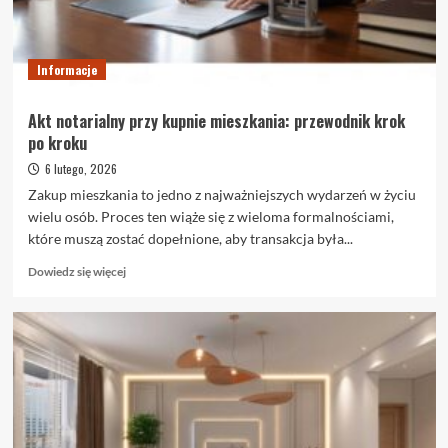
i
kiedy
warto
je
Informacje
wybrać
Akt notarialny przy kupnie mieszkania: przewodnik krok
po kroku
6 lutego, 2026
Zakup mieszkania to jedno z najważniejszych wydarzeń w życiu
wielu osób. Proces ten wiąże się z wieloma formalnościami,
które muszą zostać dopełnione, aby transakcja była...
Dowiedz
Dowiedz się więcej
się
więcej
o
Akt
notarialny
przy
kupnie
mieszkania:
przewodnik