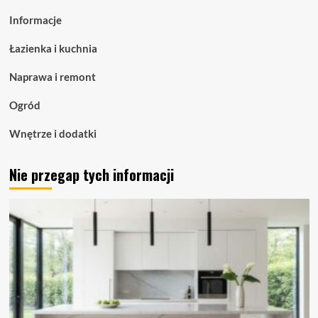
zaawansowane
Informacje
oświetlenie
liniowe
Łazienka i kuchnia
dla
nowoczesnych
Naprawa i remont
przestrzeni
Ogród
Wnętrze i dodatki
Nie przegap tych informacji