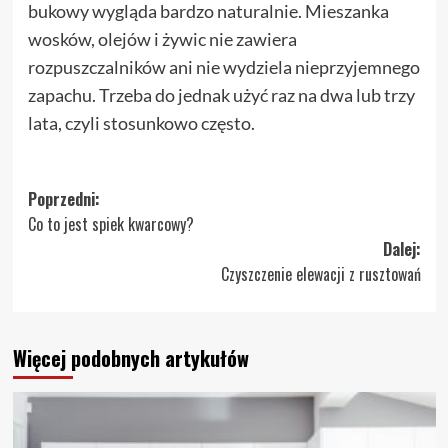
bukowy wygląda bardzo naturalnie. Mieszanka
wosków, olejów i żywic nie zawiera
rozpuszczalników ani nie wydziela nieprzyjemnego
zapachu. Trzeba do jednak użyć raz na dwa lub trzy
lata, czyli stosunkowo często.
Zobacz
Poprzedni:
Co to jest spiek kwarcowy?
wpisy
Dalej:
Czyszczenie elewacji z rusztowań
Więcej podobnych artykułów