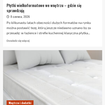
Płytki wielkoformatowe we wnętrzu – gdzie się
sprawdzają
8 czerwca, 2026
Po kilkunastu latach obecności dużych formatów na rynku
można postawić tezę, którą jeszcze niedawno uznano by za
przesadę: w łazience i strefie kuchennej klasyczna płytka...
Dowiedz
Dowiedz się więcej
się
więcej
o
Płytki
wielkoformatowe
we
wnętrzu
–
gdzie
się
sprawdzają
Wnętrze i dodatki