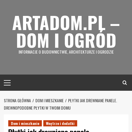
Skip
to
ARTADOM.PL –
content
DOM I OGRÓD
INFORMACJE O BUDOWNICTWIE, ARCHITEKTURZE I OGRODZIE
Primary
Menu
STRONA GŁÓWNA
DOM I MIESZKANIE
PŁYTKI JAK DREWNIANE PANELE.
DREWNOPODOBNE PŁYTKI W TWOIM DOMU
Dom i mieszkanie
Wnętrze i dodatki
Płytki jak drewniane panele.