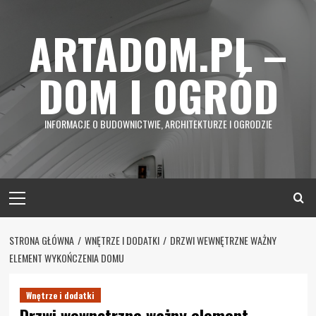
Skip
to
ARTADOM.PL –
content
DOM I OGRÓD
INFORMACJE O BUDOWNICTWIE, ARCHITEKTURZE I OGRODZIE
Primary
Menu
STRONA GŁÓWNA
WNĘTRZE I DODATKI
DRZWI WEWNĘTRZNE WAŻNY
ELEMENT WYKOŃCZENIA DOMU
Wnętrze i dodatki
Drzwi wewnętrzne ważny element