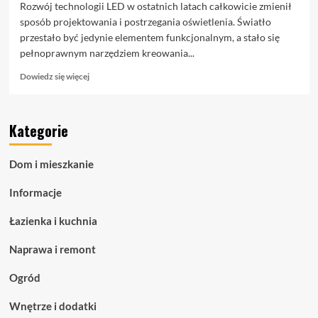
Rozwój technologii LED w ostatnich latach całkowicie zmienił
sposób projektowania i postrzegania oświetlenia. Światło
przestało być jedynie elementem funkcjonalnym, a stało się
pełnoprawnym narzędziem kreowania...
Dowiedz
Dowiedz się więcej
się
więcej
o
Kategorie
Taśmy
LED
COB
Dom i mieszkanie
–
zaawansowane
Informacje
oświetlenie
liniowe
Łazienka i kuchnia
dla
nowoczesnych
Naprawa i remont
przestrzeni
Ogród
Wnętrze i dodatki