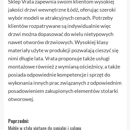
Sklep Vrata zapewnia swoim klientom wysokiej
jakości
drzwi wewnętrzne Łódź
,
oferując szeroki
wybór modeli w atrakcyjnych cenach. Potrzeby
klientów rozpatrywane są indywidualnie więc
drzwi można dopasować do wielu nietypowych
nawet otworów drzwiowych. Wysokiej klasy
materiały użyte w produkcji pozwalają cieszyć się
nimi długie lata. Vrata proponuje także usługi
montażowe również z wymianą ościeżnicy, a także
posiada odpowiednie kompetencje i sprzęt do
wykonania innych prac związanych z odpowiednim
posadowieniem zakupionych elementów stolarki
otworowej.
Zobacz
Poprzedni:
Meble w stylu vintage do sypialni i salonu