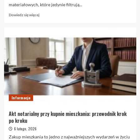
materiałowych, które jedynie filtrują...
Dowiedz
Dowiedz się więcej
się
więcej
o
Rolety
zaciemniające
blackout
–
czym
naprawdę
są
i
kiedy
warto
je
Informacje
wybrać
Akt notarialny przy kupnie mieszkania: przewodnik krok
po kroku
6 lutego, 2026
Zakup mieszkania to jedno z najważniejszych wydarzeń w życiu