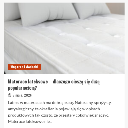
więcej
o
Płytki
wielkoformatowe
we
wnętrzu
–
gdzie
się
sprawdzają
Wnętrze i dodatki
Materace lateksowe – dlaczego cieszą się dużą
popularnością?
7 maja, 2026
Lateks w materacach ma dobrą prasę. Naturalny, sprężysty,
antyalergiczny, te określenia pojawiają się w opisach
produktowych tak często, że przestały cokolwiek znaczyć.
Materace lateksowe nie...