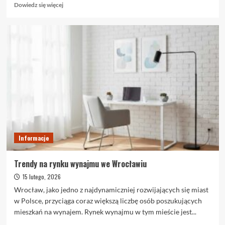
Dowiedz
Dowiedz się więcej
się
więcej
o
Materace
lateksowe
–
dlaczego
cieszą
się
dużą
popularnością?
Informacje
Trendy na rynku wynajmu we Wrocławiu
15 lutego, 2026
Wrocław, jako jedno z najdynamiczniej rozwijających się miast
w Polsce, przyciąga coraz większą liczbę osób poszukujących
mieszkań na wynajem. Rynek wynajmu w tym mieście jest...