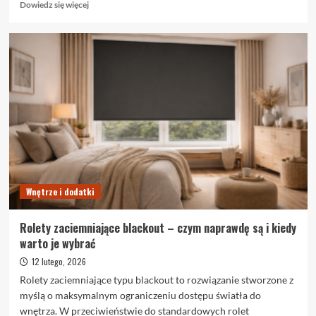
Dowiedz
Dowiedz się więcej
się
więcej
o
Trendy
na
rynku
wynajmu
we
Wrocławiu
Wnętrze i dodatki
Rolety zaciemniające blackout – czym naprawdę są i kiedy
warto je wybrać
12 lutego, 2026
Rolety zaciemniające typu blackout to rozwiązanie stworzone z
myślą o maksymalnym ograniczeniu dostępu światła do
wnętrza. W przeciwieństwie do standardowych rolet