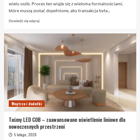
wielu osób. Proces ten wiąże się z wieloma formalnościami,
które muszą zostać dopełnione, aby transakcja była...
Dowiedz
Dowiedz się więcej
się
więcej
o
Akt
notarialny
przy
kupnie
mieszkania:
przewodnik
krok
po
kroku
Wnętrze i dodatki
Taśmy LED COB – zaawansowane oświetlenie liniowe dla
nowoczesnych przestrzeni
5 lutego, 2026