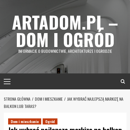
Skip
to
ARTADOM.PL –
content
DOM I OGRÓD
INFORMACJE O BUDOWNICTWIE, ARCHITEKTURZE I OGRODZIE
Primary
Menu
STRONA GŁÓWNA
DOM I MIESZKANIE
JAK WYBRAĆ NAJLEPSZĄ MARKIZĘ NA
BALKON LUB TARAS?
Dom i mieszkanie
Ogród
Jak wybrać najlepszą markizę na balkon