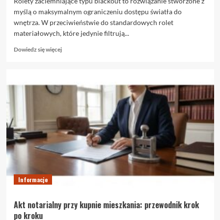
Rolety zaciemniające typu blackout to rozwiązanie stworzone z
myślą o maksymalnym ograniczeniu dostępu światła do
wnętrza. W przeciwieństwie do standardowych rolet
materiałowych, które jedynie filtrują...
Dowiedz
Dowiedz się więcej
się
więcej
o
Rolety
zaciemniające
blackout
–
czym
naprawdę
są
i
kiedy
warto
je
Informacje
wybrać
Akt notarialny przy kupnie mieszkania: przewodnik krok
po kroku