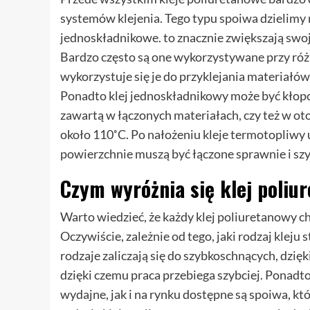
systemów klejenia. Tego typu spoiwa dzielimy n
jednoskładnikowe. to znacznie zwiększają swoj
Bardzo często są one wykorzystywane przy ró
wykorzystuje się je do przyklejania materiałów
Ponadto klej jednoskładnikowy może być kłopo
zawartą w łączonych materiałach, czy też w ot
około 110˚C. Po nałożeniu kleje termotopliwy
powierzchnie muszą być łączone sprawnie i sz
Czym wyróżnia się klej poliu
Warto wiedzieć, że każdy klej poliuretanowy c
Oczywiście, zależnie od tego, jaki rodzaj klej
rodzaje zaliczają się do szybkoschnących, dzię
dzięki czemu praca przebiega szybciej. Ponadto
wydajne, jak i na rynku dostępne są spoiwa, kt