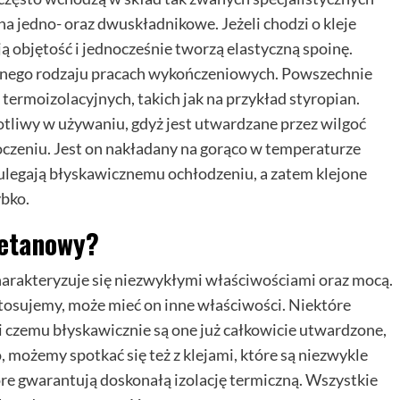
a jedno- oraz dwuskładnikowe. Jeżeli chodzi o kleje
ą objętość i jednocześnie tworzą elastyczną spoinę.
żnego rodzaju pracach wykończeniowych. Powszechnie
 termoizolacyjnych, takich jak na przykład styropian.
tliwy w używaniu, gdyż jest utwardzane przez wilgoć
oczeniu. Jest on nakładany na gorąco w temperaturze
 ulegają błyskawicznemu ochłodzeniu, a zatem klejone
ybko.
retanowy?
harakteryzuje się niezwykłymi właściwościami oraz mocą.
u stosujemy, może mieć on inne właściwości. Niektóre
ki czemu błyskawicznie są one już całkowicie utwardzone,
, możemy spotkać się też z klejami, które są niezwykle
óre gwarantują doskonałą izolację termiczną. Wszystkie