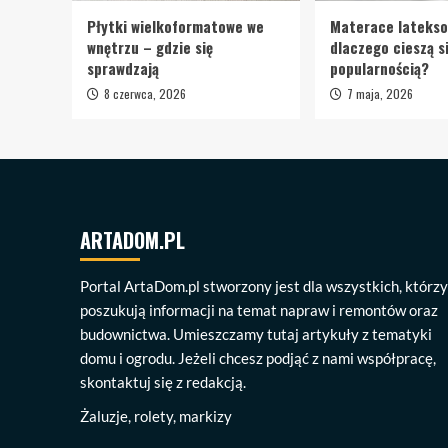
Płytki wielkoformatowe we
Materace lateks
wnętrzu – gdzie się
dlaczego cieszą s
sprawdzają
popularnością?
8 czerwca, 2026
7 maja, 2026
ARTADOM.PL
Portal ArtaDom.pl stworzony jest dla wszystkich, którzy
poszukują informacji na temat napraw i remontów oraz
budownictwa. Umieszczamy tutaj artykuły z tematyki
domu i ogrodu. Jeżeli chcesz podjąć z nami współpracę,
skontaktuj się z redakcją.
Żaluzje, rolety, markizy