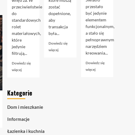
wnętrza. W
które muszą
przestało
przeciwieństwie
zostać
być jedynie
do
dopełnione,
elementem
standardowych
aby
funkcjonalnym,
rolet
transakcja
a stało się
materiałowych,
była...
pełnoprawnym
które
Dowiedz się
narzędziem
jedynie
Dowiedz
więcej
kreowania...
filtrują...
się
więcej
Dowiedz się
Dowiedz się
o
Dowiedz
Dowiedz
więcej
więcej
Akt
się
się
notarialny
więcej
więcej
przy
o
o
kupnie
Kategorie
Taśmy
Rolety
mieszkania:
LED
zaciemniające
przewodnik
COB
blackout
krok
Dom i mieszkanie
–
–
po
zaawansowane
czym
kroku
Informacje
oświetlenie
naprawdę
liniowe
są
Łazienka i kuchnia
dla
i