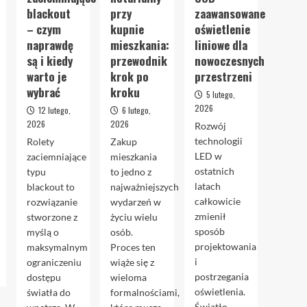
blackout
przy
zaawansowane
– czym
kupnie
oświetlenie
naprawdę
mieszkania:
liniowe dla
są i kiedy
przewodnik
nowoczesnych
warto je
krok po
przestrzeni
wybrać
kroku
5 lutego,
2026
12 lutego,
6 lutego,
2026
2026
Rozwój
technologii
Rolety
Zakup
LED w
zaciemniające
mieszkania
ostatnich
typu
to jedno z
latach
blackout to
najważniejszych
całkowicie
rozwiązanie
wydarzeń w
zmienił
stworzone z
życiu wielu
sposób
myślą o
osób.
projektowania
maksymalnym
Proces ten
i
ograniczeniu
wiąże się z
postrzegania
dostępu
wieloma
oświetlenia.
światła do
formalnościami,
Światło