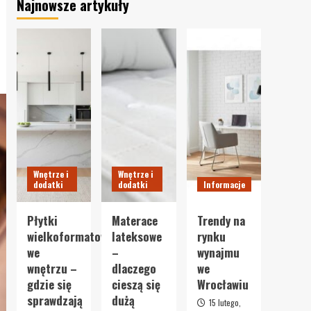
Najnowsze artykuły
Wnętrze i
Wnętrze i
dodatki
dodatki
Informacje
Płytki
Materace
Trendy na
wielkoformatowe
lateksowe
rynku
we
–
wynajmu
wnętrzu –
dlaczego
we
gdzie się
cieszą się
Wrocławiu
sprawdzają
dużą
15 lutego,