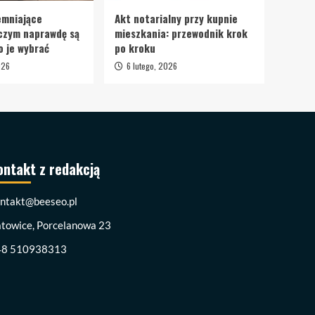
emniające
Akt notarialny przy kupnie
czym naprawdę są
mieszkania: przewodnik krok
o je wybrać
po kroku
026
6 lutego, 2026
ontakt z redakcją
ntakt@beeseo.pl
towice, Porcelanowa 23
48 510938313