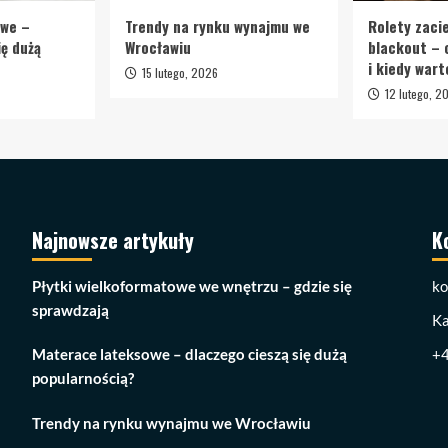
owe –
Trendy na rynku wynajmu we
Rolety zaci
ię dużą
Wrocławiu
blackout – 
i kiedy wart
15 lutego, 2026
12 lutego, 2
Najnowsze artykuły
K
Płytki wielkoformatowe we wnętrzu – gdzie się
ko
sprawdzają
Ka
Materace lateksowe – dlaczego cieszą się dużą
+
popularnością?
Trendy na rynku wynajmu we Wrocławiu