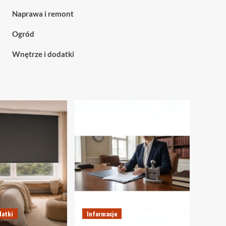
nowoczesnych
kiedy
Naprawa i remont
przestrzeni
warto
je
Ogród
wybrać
Wnętrze i dodatki
datki
Informacje