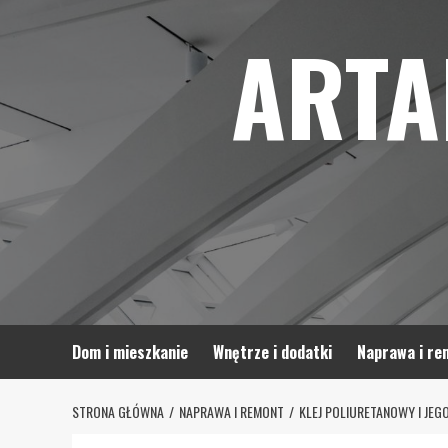
Skip
ARTA
to
content
Dom i mieszkanie
Wnętrze i dodatki
Naprawa i re
STRONA GŁÓWNA
NAPRAWA I REMONT
KLEJ POLIURETANOWY I JEG