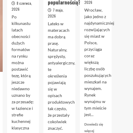
popularnością?
2026
8 czerwca,
2026
7 maja,
Wrocław,
2026
jako jedno z
Po
najdynamiczniej
kilkunastu
Lateks w
rozwijających
latach
materacach
się miast w
obecności
ma dobrą
Polsce,
dużych
prasę.
przyciąga
formatów
Naturalny,
coraz
na rynku
sprężysty,
większą
można
antyalergiczny,
liczbę osób
postawić
te
poszukujących
tezę, którą
określenia
mieszkań na
jeszcze
pojawiają
wynajem.
niedawno
się w
Rynek
uznano by
opisach
wynajmu w
za przesadę:
produktowych
tym mieście
w łazience i
tak często,
jest...
strefie
że przestały
kuchennej
cokolwiek
Dowiedz się
klasyczna
znaczyć.
Dowiedz
więcej