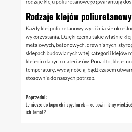
rodzaje kleju poliuretanowego gwarantują dos
Rodzaje klejów poliuretanow
Każdy
klej poliuretanowy
wyróżnia się określ
wykorzystania. Dzięki czemu takie właśnie kle
metalowych, betonowych, drewnianych, styropi
sklepach budowlanych w tej kategorii klejów 
klejeniu danych materiałów. Ponadto, kleje mog
temperaturę, wydajnością, bądź czasem utwar
stosownie do naszych potrzeb.
Zobacz
Poprzedni:
Lemiesze do koparek i spycharek – co powinniśmy wiedzieć
wpisy
ich temat?