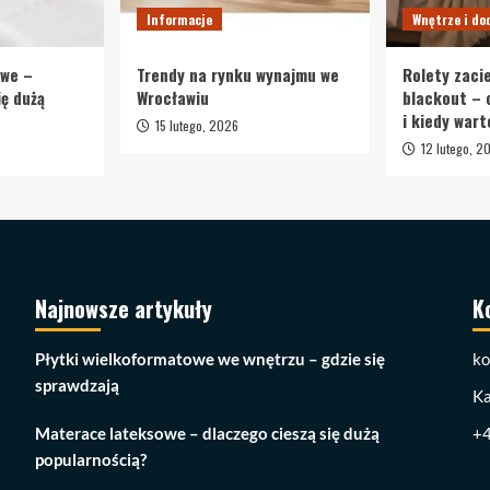
Informacje
Wnętrze i do
owe –
Trendy na rynku wynajmu we
Rolety zaci
ię dużą
Wrocławiu
blackout – 
i kiedy wart
15 lutego, 2026
12 lutego, 2
Najnowsze artykuły
K
Płytki wielkoformatowe we wnętrzu – gdzie się
ko
sprawdzają
Ka
Materace lateksowe – dlaczego cieszą się dużą
+
popularnością?