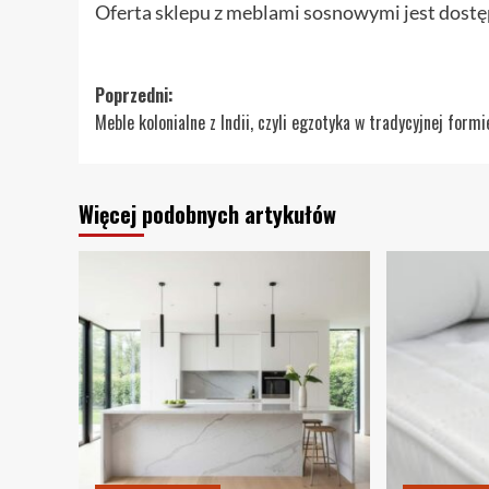
Oferta sklepu z meblami sosnowymi jest dost
Zobacz
Poprzedni:
Meble kolonialne z Indii, czyli egzotyka w tradycyjnej formi
wpisy
Więcej podobnych artykułów