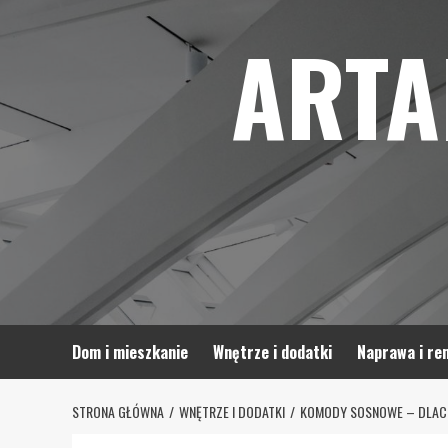
Skip
ARTA
to
content
Dom i mieszkanie
Wnętrze i dodatki
Naprawa i re
STRONA GŁÓWNA
WNĘTRZE I DODATKI
KOMODY SOSNOWE – DLACZ