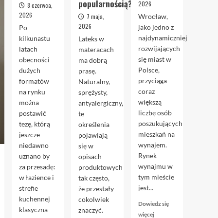
popularnością?
2026
8 czerwca,
2026
7 maja,
Wrocław,
2026
jako jedno z
Po
najdynamiczniej
kilkunastu
Lateks w
rozwijających
latach
materacach
się miast w
obecności
ma dobrą
Polsce,
dużych
prasę.
przyciąga
formatów
Naturalny,
coraz
na rynku
sprężysty,
większą
można
antyalergiczny,
liczbę osób
postawić
te
poszukujących
tezę, którą
określenia
mieszkań na
jeszcze
pojawiają
wynajem.
niedawno
się w
Rynek
uznano by
opisach
wynajmu w
za przesadę:
produktowych
tym mieście
w łazience i
tak często,
jest...
strefie
że przestały
kuchennej
cokolwiek
Dowiedz się
klasyczna
znaczyć.
Dowiedz
więcej