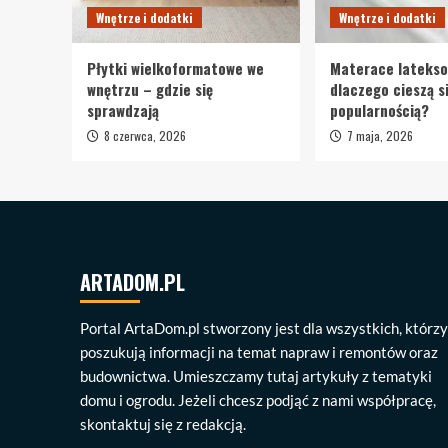
Wnętrze i dodatki
Wnętrze i dodatki
Płytki wielkoformatowe we
Materace lateks
wnętrzu – gdzie się
dlaczego cieszą s
sprawdzają
popularnością?
8 czerwca, 2026
7 maja, 2026
ARTADOM.PL
Portal ArtaDom.pl stworzony jest dla wszystkich, którzy
poszukują informacji na temat napraw i remontów oraz
budownictwa. Umieszczamy tutaj artykuły z tematyki
domu i ogrodu. Jeżeli chcesz podjąć z nami współpracę,
skontaktuj się z redakcją.