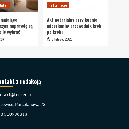
datki
Informacje
emniające
Akt notarialny przy kupnie
czym naprawdę są
mieszkania: przewodnik krok
o je wybrać
po kroku
026
6 lutego, 2026
ontakt z redakcją
ntakt@beeseo.pl
towice, Porcelanowa 23
48 510938313