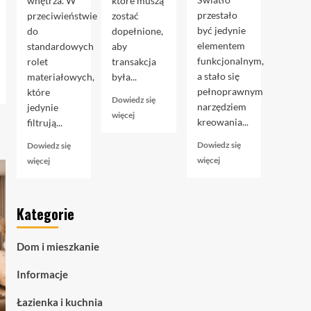
wnętrza. W
które muszą
przestało
przeciwieństwie
zostać
być jedynie
do
dopełnione,
elementem
standardowych
aby
funkcjonalnym,
rolet
transakcja
a stało się
materiałowych,
była...
pełnoprawnym
które
Dowiedz się
narzędziem
jedynie
Dowiedz
więcej
kreowania...
filtrują...
się
więcej
Dowiedz się
Dowiedz się
o
Dowiedz
Dowiedz
więcej
więcej
Akt
się
się
notarialny
więcej
więcej
przy
o
o
kupnie
Kategorie
Taśmy
Rolety
mieszkania:
LED
zaciemniające
przewodnik
COB
blackout
krok
Dom i mieszkanie
–
–
po
zaawansowane
czym
kroku
Informacje
oświetlenie
naprawdę
liniowe
są
Łazienka i kuchnia
dla
i