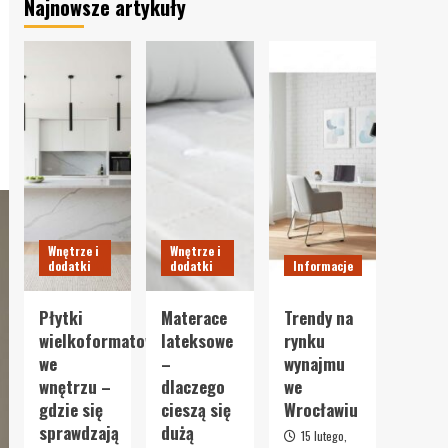
Najnowsze artykuły
Wnętrze i
Wnętrze i
dodatki
dodatki
Informacje
Płytki
Materace
Trendy na
wielkoformatowe
lateksowe
rynku
we
–
wynajmu
wnętrzu –
dlaczego
we
gdzie się
cieszą się
Wrocławiu
sprawdzają
dużą
15 lutego,