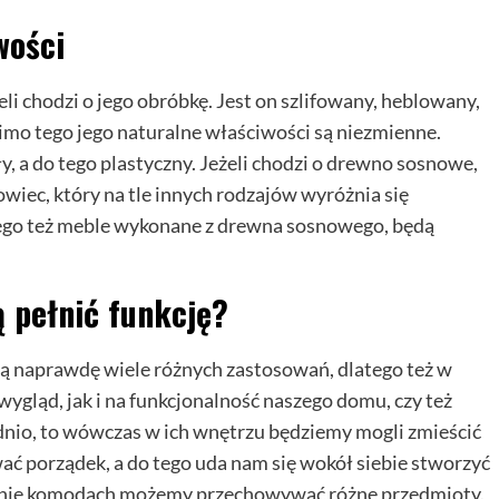
wości
eli chodzi o jego obróbkę. Jest on szlifowany, heblowany,
imo tego jego naturalne właściwości są niezmienne.
, a do tego plastyczny. Jeżeli chodzi o drewno sosnowe,
owiec, który na tle innych rodzajów wyróżnia się
latego też meble wykonane z drewna sosnowego, będą
 pełnić funkcję?
ą naprawdę wiele różnych zastosowań, dlatego też w
gląd, jak i na funkcjonalność naszego domu, czy też
nio, to wówczas w ich wnętrzu będziemy mogli zmieścić
wać porządek, a do tego uda nam się wokół siebie stworzyć
aśnie komodach możemy przechowywać różne przedmioty.