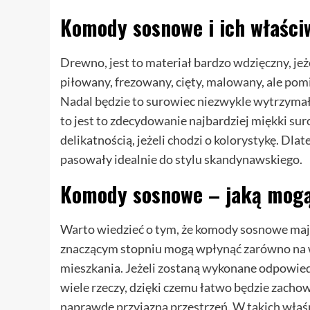
Komody sosnowe i ich właści
Drewno, jest to materiał bardzo wdzięczny, jeż
piłowany, frezowany, cięty, malowany, ale pom
Nadal będzie to surowiec niezwykle wytrzymały
to jest to zdecydowanie najbardziej miękki sur
delikatnością, jeżeli chodzi o kolorystykę. D
pasowały idealnie do stylu skandynawskiego.
Komody sosnowe – jaką mogą
Warto wiedzieć o tym, że komody sosnowe maj
znaczącym stopniu mogą wpłynąć zarówno na wy
mieszkania. Jeżeli zostaną wykonane odpowied
wiele rzeczy, dzięki czemu łatwo będzie zacho
naprawdę przyjazną przestrzeń. W takich wł