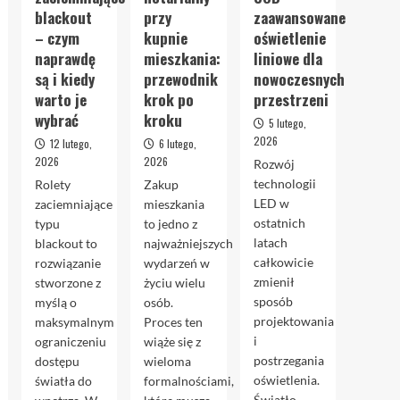
blackout
przy
zaawansowane
– czym
kupnie
oświetlenie
naprawdę
mieszkania:
liniowe dla
są i kiedy
przewodnik
nowoczesnych
warto je
krok po
przestrzeni
wybrać
kroku
5 lutego,
2026
12 lutego,
6 lutego,
2026
2026
Rozwój
technologii
Rolety
Zakup
LED w
zaciemniające
mieszkania
ostatnich
typu
to jedno z
latach
blackout to
najważniejszych
całkowicie
rozwiązanie
wydarzeń w
zmienił
stworzone z
życiu wielu
sposób
myślą o
osób.
projektowania
maksymalnym
Proces ten
i
ograniczeniu
wiąże się z
postrzegania
dostępu
wieloma
oświetlenia.
światła do
formalnościami,
Światło