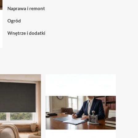
nowoczesnych
kiedy
Naprawa i remont
przestrzeni
warto
je
Ogród
wybrać
Wnętrze i dodatki