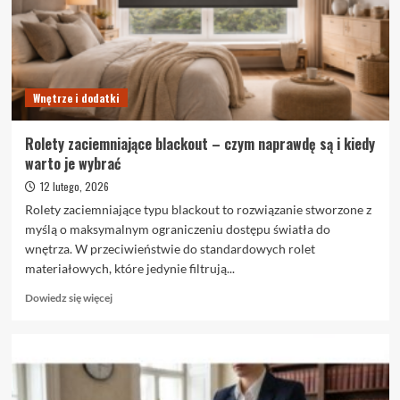
Wrocławiu
Wnętrze i dodatki
Rolety zaciemniające blackout – czym naprawdę są i kiedy
warto je wybrać
12 lutego, 2026
Rolety zaciemniające typu blackout to rozwiązanie stworzone z
myślą o maksymalnym ograniczeniu dostępu światła do
wnętrza. W przeciwieństwie do standardowych rolet
materiałowych, które jedynie filtrują...
Dowiedz
Dowiedz się więcej
się
więcej
o
Rolety
zaciemniające
blackout