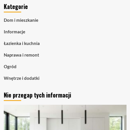
Kategorie
Taśmy
LED
COB
Dom i mieszkanie
–
zaawansowane
Informacje
oświetlenie
liniowe
Łazienka i kuchnia
dla
nowoczesnych
Naprawa i remont
przestrzeni
Ogród
Wnętrze i dodatki
Nie przegap tych informacji