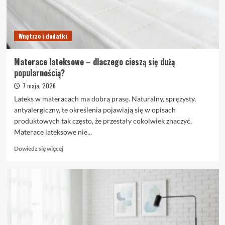
sprawdzają
Wnętrze i dodatki
Materace lateksowe – dlaczego cieszą się dużą
popularnością?
7 maja, 2026
Lateks w materacach ma dobrą prasę. Naturalny, sprężysty,
antyalergiczny, te określenia pojawiają się w opisach
produktowych tak często, że przestały cokolwiek znaczyć.
Materace lateksowe nie...
Dowiedz
Dowiedz się więcej
się
więcej
o
Materace
lateksowe
–
dlaczego
cieszą