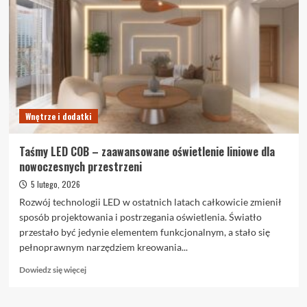
przy
kupnie
mieszkania:
przewodnik
krok
po
kroku
Wnętrze i dodatki
Taśmy LED COB – zaawansowane oświetlenie liniowe dla
nowoczesnych przestrzeni
5 lutego, 2026
Rozwój technologii LED w ostatnich latach całkowicie zmienił
sposób projektowania i postrzegania oświetlenia. Światło
przestało być jedynie elementem funkcjonalnym, a stało się
pełnoprawnym narzędziem kreowania...
Dowiedz
Dowiedz się więcej
się
więcej
o