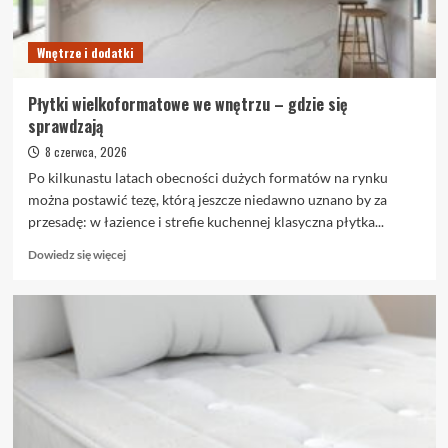
Wnętrze i dodatki
Płytki wielkoformatowe we wnętrzu – gdzie się
sprawdzają
8 czerwca, 2026
Po kilkunastu latach obecności dużych formatów na rynku
można postawić tezę, którą jeszcze niedawno uznano by za
przesadę: w łazience i strefie kuchennej klasyczna płytka...
Dowiedz
Dowiedz się więcej
się
więcej
o
Płytki
wielkoformatowe
we
wnętrzu
–
gdzie
się