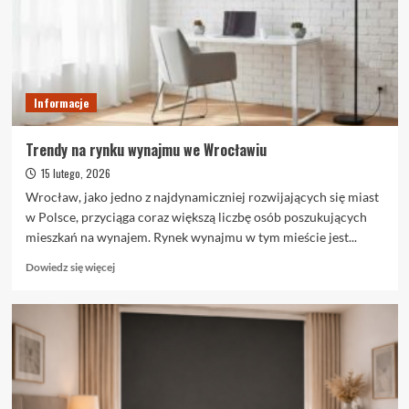
się
dużą
popularnością?
Informacje
Trendy na rynku wynajmu we Wrocławiu
15 lutego, 2026
Wrocław, jako jedno z najdynamiczniej rozwijających się miast
w Polsce, przyciąga coraz większą liczbę osób poszukujących
mieszkań na wynajem. Rynek wynajmu w tym mieście jest...
Dowiedz
Dowiedz się więcej
się
więcej
o
Trendy
na
rynku
wynajmu
we