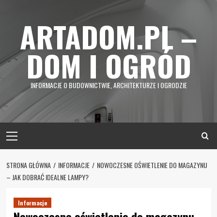
Skip
to
ARTADOM.PL –
content
DOM I OGRÓD
INFORMACJE O BUDOWNICTWIE, ARCHITEKTURZE I OGRODZIE
Primary
Menu
STRONA GŁÓWNA
INFORMACJE
NOWOCZESNE OŚWIETLENIE DO MAGAZYNU
– JAK DOBRAĆ IDEALNE LAMPY?
Informacje
Nowoczesne oświetlenie do magazynu –