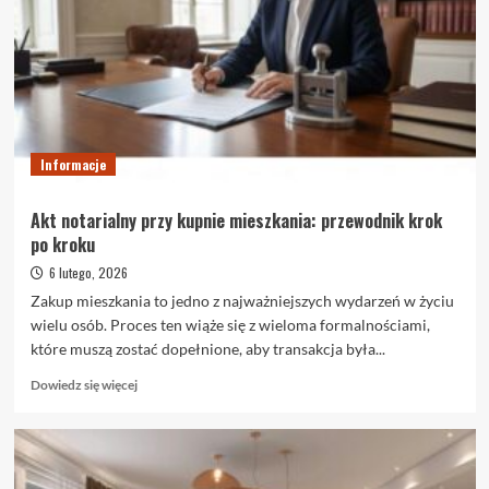
–
czym
naprawdę
są
i
kiedy
warto
je
Informacje
wybrać
Akt notarialny przy kupnie mieszkania: przewodnik krok
po kroku
6 lutego, 2026
Zakup mieszkania to jedno z najważniejszych wydarzeń w życiu
wielu osób. Proces ten wiąże się z wieloma formalnościami,
które muszą zostać dopełnione, aby transakcja była...
Dowiedz
Dowiedz się więcej
się
więcej
o
Akt
notarialny