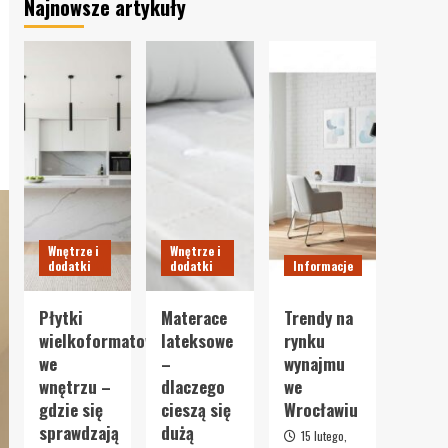
Najnowsze artykuły
Wnętrze i
Wnętrze i
dodatki
dodatki
Informacje
Płytki
Materace
Trendy na
wielkoformatowe
lateksowe
rynku
we
–
wynajmu
wnętrzu –
dlaczego
we
gdzie się
cieszą się
Wrocławiu
sprawdzają
dużą
15 lutego,