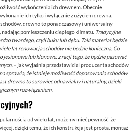
 możliwość wykończenia ich drewnem. Obecnie
ykonanie ich tylko i wyłącznie z użyciem drewna.
ia schodów, drewno to ponadczasowy i uniwersalny
ń, nadając pomieszczeniu ciepłego klimatu.
Tradycyjne
dzo twardego, czyli buku lub dębu. Taki materiał będzie
wiele lat renowacja schodów nie będzie konieczna. Co
 jesionowe lub klonowe, z racji tego, że będzie pasować
snych.
– jak wyjaśnia przedstawiciel
producenta schodów
na sprawia, że istnieje możliwość dopasowania schodów
ast drewno to surowiec odnawialny i naturalny, dzięki
ogicznym rozwiązaniem.
ycyjnych?
opularnością od wielu lat, możemy mieć pewność, że
ięcej, dzięki temu, że ich konstrukcja jest prosta, montaż