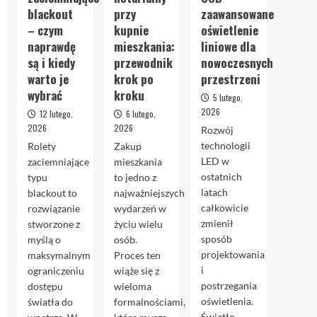
blackout
przy
zaawansowane
– czym
kupnie
oświetlenie
naprawdę
mieszkania:
liniowe dla
są i kiedy
przewodnik
nowoczesnych
warto je
krok po
przestrzeni
wybrać
kroku
5 lutego,
2026
12 lutego,
6 lutego,
2026
2026
Rozwój
technologii
Rolety
Zakup
LED w
zaciemniające
mieszkania
ostatnich
typu
to jedno z
latach
blackout to
najważniejszych
całkowicie
rozwiązanie
wydarzeń w
zmienił
stworzone z
życiu wielu
sposób
myślą o
osób.
projektowania
maksymalnym
Proces ten
i
ograniczeniu
wiąże się z
postrzegania
dostępu
wieloma
oświetlenia.
światła do
formalnościami,
Światło