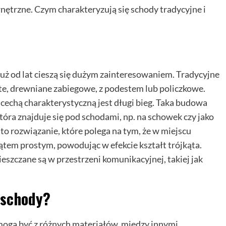
nętrzne. Czym charakteryzują się schody tradycyjne i
już od lat cieszą się dużym zainteresowaniem. Tradycyjne
te, drewniane zabiegowe, z podestem lub policzkowe.
h cechą charakterystyczną jest długi bieg. Taka budowa
tóra znajduje się pod schodami, np. na schowek czy jako
to rozwiązanie, które polega na tym, że w miejscu
 kątem prostym, powodując w efekcie kształt trójkąta.
szczane są w przestrzeni komunikacyjnej, takiej jak
 schody?
gą być z różnych materiałów, między innymi