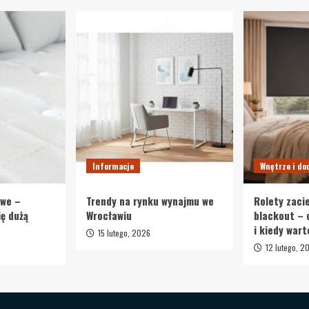
Informacje
Wnętrze i do
owe –
Trendy na rynku wynajmu we
Rolety zaci
ię dużą
Wrocławiu
blackout – 
i kiedy wart
15 lutego, 2026
12 lutego, 2