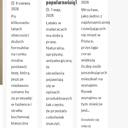
popularnością?
2026
8 czerwca,
2026
7 maja,
Wrocław,
2026
jako jedno z
Po
najdynamiczniej
kilkunastu
Lateks w
rozwijających
latach
materacach
się miast w
obecności
ma dobrą
Polsce,
dużych
prasę.
przyciąga
formatów
Naturalny,
coraz
na rynku
sprężysty,
większą
można
antyalergiczny,
liczbę osób
postawić
te
poszukujących
tezę, którą
określenia
mieszkań na
jeszcze
pojawiają
wynajem.
niedawno
się w
Rynek
uznano by
opisach
wynajmu w
za przesadę:
produktowych
tym mieście
w łazience i
tak często,
jest...
strefie
że przestały
kuchennej
cokolwiek
Dowiedz się
klasyczna
znaczyć.
Dowiedz
więcej