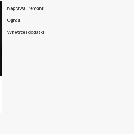
nowoczesnych
kiedy
Naprawa i remont
przestrzeni
warto
je
Ogród
wybrać
Wnętrze i dodatki