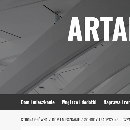
Skip
ARTA
to
content
Dom i mieszkanie
Wnętrze i dodatki
Naprawa i re
STRONA GŁÓWNA
DOM I MIESZKANIE
SCHODY TRADYCYJNE – CZYM