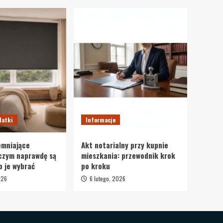
datki
Informacje
emniające
Akt notarialny przy kupnie
czym naprawdę są
mieszkania: przewodnik krok
o je wybrać
po kroku
026
6 lutego, 2026