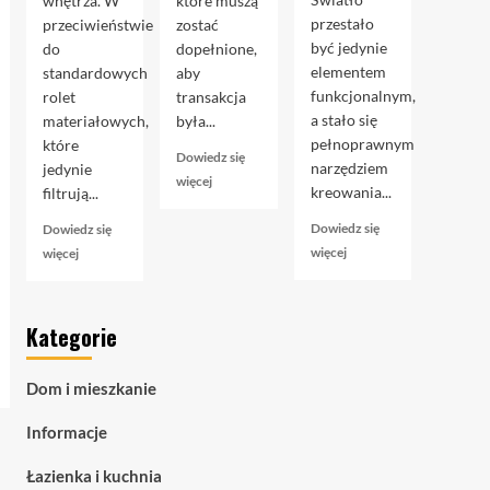
wnętrza. W
które muszą
przestało
przeciwieństwie
zostać
być jedynie
do
dopełnione,
elementem
standardowych
aby
funkcjonalnym,
rolet
transakcja
a stało się
materiałowych,
była...
pełnoprawnym
które
Dowiedz się
narzędziem
jedynie
Dowiedz
więcej
kreowania...
filtrują...
się
więcej
Dowiedz się
Dowiedz się
o
Dowiedz
Dowiedz
więcej
więcej
Akt
się
się
notarialny
więcej
więcej
przy
o
o
kupnie
Kategorie
Taśmy
Rolety
mieszkania:
LED
zaciemniające
przewodnik
COB
blackout
krok
Dom i mieszkanie
–
–
po
zaawansowane
czym
kroku
Informacje
oświetlenie
naprawdę
liniowe
są
Łazienka i kuchnia
dla
i