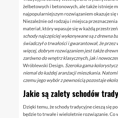
żelbetowych i betonowych, ale także istnieje
najpopularniejszym rozwiązaniem okazuje się w
Niezależnie od rodzaju i miejsca przeznaczen
materiał, który wpasuje się w każdą przestrze
schody najczęściej wykonywane są z drewna bar
świadczył o trwałości i gwarantował, że przez 
więcej, dobrym rozwiązaniem jest także drewno
zarówno do wnętrz klasycznych, jak i nowocze
Wróblewski Design
.
Szeroka gama kolorystycz
niemal do każdej aranżacji mieszkania. Natomi
czemu jego wybór z pewnością pozostaje ekol
Jakie są zalety schodów trad
Dzięki temu, że schody tradycyjne cieszą się p
będzie to trwałe i wieloletnie rozwiązanie. Co w