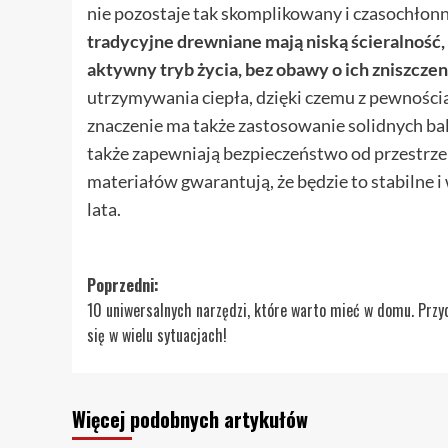
nie pozostaje tak skomplikowany i czasochło
tradycyjne drewniane mają niską ścieralność,
aktywny tryb życia, bez obawy o ich zniszczen
utrzymywania ciepła, dzięki czemu z pewności
znaczenie ma także zastosowanie solidnych bal
także zapewniają bezpieczeństwo od przestrz
materiałów gwarantują, że będzie to stabilne i
lata.
Zobacz
Poprzedni:
10 uniwersalnych narzędzi, które warto mieć w domu. Przy
wpisy
się w wielu sytuacjach!
Więcej podobnych artykułów