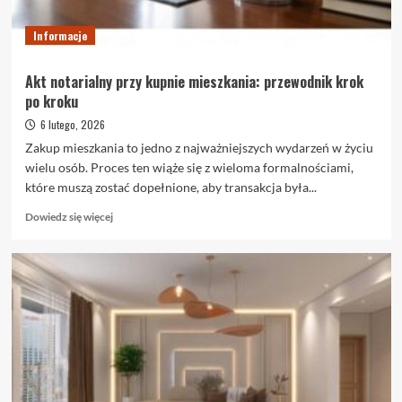
warto
je
Informacje
wybrać
Akt notarialny przy kupnie mieszkania: przewodnik krok
po kroku
6 lutego, 2026
Zakup mieszkania to jedno z najważniejszych wydarzeń w życiu
wielu osób. Proces ten wiąże się z wieloma formalnościami,
które muszą zostać dopełnione, aby transakcja była...
Dowiedz
Dowiedz się więcej
się
więcej
o
Akt
notarialny
przy
kupnie
mieszkania:
przewodnik
krok
po