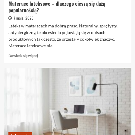
Materace lateksowe – dlaczego cieszą się dużą
popularnością?
7 maja, 2026
Lateks w materacach ma dobrą prasę. Naturalny, sprężysty,
antyalergiczny, te określenia pojawiają się w opisach
produktowych tak często, że przestały cokolwiek znaczyć.
Materace lateksowe nie...
Dowiedz
Dowiedz się więcej
się
więcej
o
Materace
lateksowe
–
dlaczego
cieszą
się
dużą
popularnością?