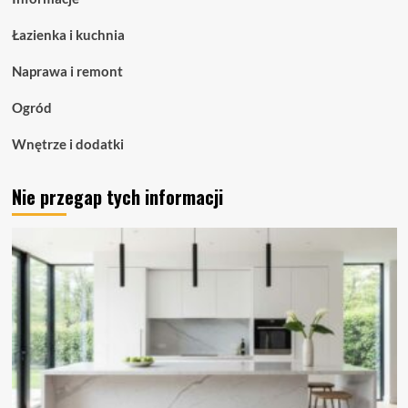
oświetlenie
liniowe
Łazienka i kuchnia
dla
nowoczesnych
Naprawa i remont
przestrzeni
Ogród
Wnętrze i dodatki
Nie przegap tych informacji