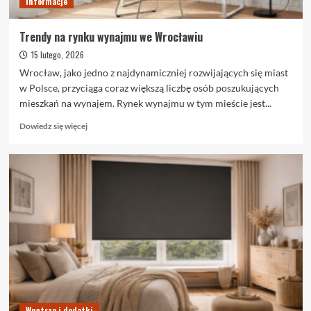
Informacje
Trendy na rynku wynajmu we Wrocławiu
15 lutego, 2026
Wrocław, jako jedno z najdynamiczniej rozwijających się miast
w Polsce, przyciąga coraz większą liczbę osób poszukujących
mieszkań na wynajem. Rynek wynajmu w tym mieście jest...
Dowiedz
Dowiedz się więcej
się
więcej
o
Trendy
na
rynku
wynajmu
we
Wrocławiu
Wnętrze i dodatki