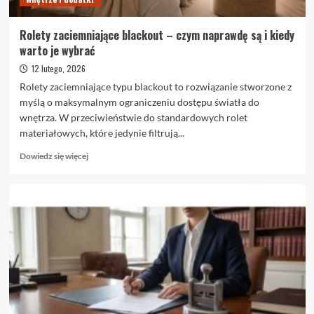
Rolety zaciemniające blackout – czym naprawdę są i kiedy
warto je wybrać
12 lutego, 2026
Rolety zaciemniające typu blackout to rozwiązanie stworzone z
myślą o maksymalnym ograniczeniu dostępu światła do
wnętrza. W przeciwieństwie do standardowych rolet
materiałowych, które jedynie filtrują...
Dowiedz
Dowiedz się więcej
się
więcej
o
Rolety
zaciemniające
blackout
–
czym
naprawdę
są
i
kiedy