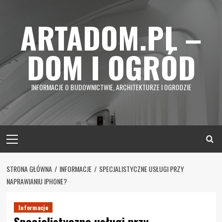
Skip
to
ARTADOM.PL –
content
DOM I OGRÓD
INFORMACJE O BUDOWNICTWIE, ARCHITEKTURZE I OGRODZIE
Primary
Menu
STRONA GŁÓWNA
INFORMACJE
SPECJALISTYCZNE USŁUGI PRZY
NAPRAWIANIU IPHONE?
Informacje
Specjalistyczne usługi przy