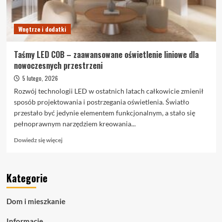
kroku
Wnętrze i dodatki
Taśmy LED COB – zaawansowane oświetlenie liniowe dla
nowoczesnych przestrzeni
5 lutego, 2026
Rozwój technologii LED w ostatnich latach całkowicie zmienił
sposób projektowania i postrzegania oświetlenia. Światło
przestało być jedynie elementem funkcjonalnym, a stało się
pełnoprawnym narzędziem kreowania...
Dowiedz
Dowiedz się więcej
się
więcej
o
Kategorie
Taśmy
LED
COB
Dom i mieszkanie
–
zaawansowane
Informacje