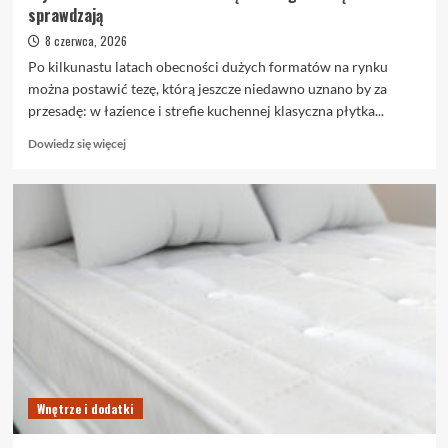
sprawdzają
8 czerwca, 2026
Po kilkunastu latach obecności dużych formatów na rynku
można postawić tezę, którą jeszcze niedawno uznano by za
przesadę: w łazience i strefie kuchennej klasyczna płytka...
Dowiedz
Dowiedz się więcej
się
więcej
o
Płytki
wielkoformatowe
we
wnętrzu
–
gdzie
się
sprawdzają
Wnętrze i dodatki