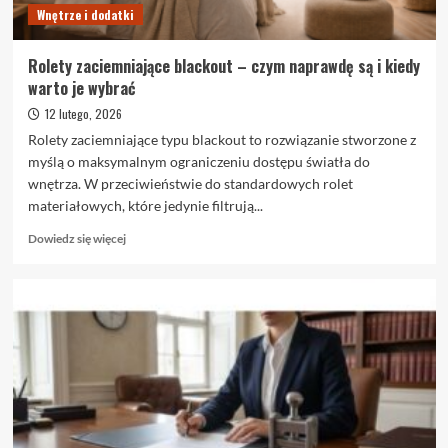
Wnętrze i dodatki
Rolety zaciemniające blackout – czym naprawdę są i kiedy
warto je wybrać
12 lutego, 2026
Rolety zaciemniające typu blackout to rozwiązanie stworzone z
myślą o maksymalnym ograniczeniu dostępu światła do
wnętrza. W przeciwieństwie do standardowych rolet
materiałowych, które jedynie filtrują...
Dowiedz
Dowiedz się więcej
się
więcej
o
Rolety
zaciemniające
blackout
–
czym
naprawdę
są
i