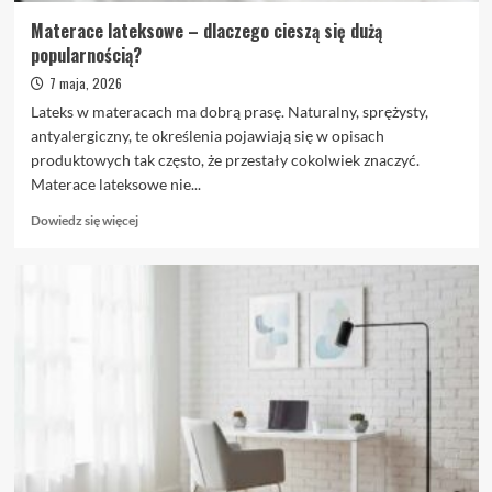
Materace lateksowe – dlaczego cieszą się dużą
popularnością?
7 maja, 2026
Lateks w materacach ma dobrą prasę. Naturalny, sprężysty,
antyalergiczny, te określenia pojawiają się w opisach
produktowych tak często, że przestały cokolwiek znaczyć.
Materace lateksowe nie...
Dowiedz
Dowiedz się więcej
się
więcej
o
Materace
lateksowe
–
dlaczego
cieszą
się
dużą
popularnością?