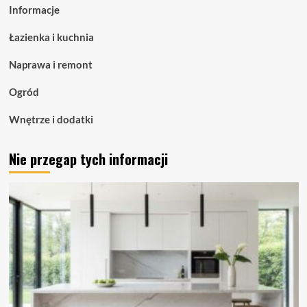
Informacje
oświetlenie
liniowe
Łazienka i kuchnia
dla
nowoczesnych
Naprawa i remont
przestrzeni
Ogród
Wnętrze i dodatki
Nie przegap tych informacji