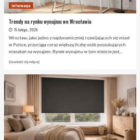
Informacje
Trendy na rynku wynajmu we Wrocławiu
15 lutego, 2026
Wrocław, jako jedno z najdynamiczniej rozwijających się miast
w Polsce, przyciąga coraz większą liczbę osób poszukujących
mieszkań na wynajem. Rynek wynajmu w tym mieście jest...
Dowiedz
Dowiedz się więcej
się
więcej
o
Trendy
na
rynku
wynajmu
we
Wrocławiu