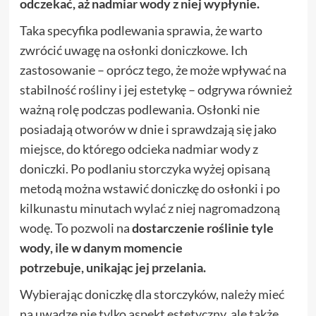
odczekać, aż nadmiar wody z niej wypłynie.
Taka specyfika podlewania sprawia, że warto
zwrócić uwagę na
osłonki doniczkowe
. Ich
zastosowanie – oprócz tego, że może wpływać na
stabilność rośliny i jej estetykę – odgrywa również
ważną rolę podczas podlewania. Osłonki nie
posiadają otworów w dnie i sprawdzają się jako
miejsce, do którego odcieka nadmiar wody z
doniczki. Po podlaniu storczyka wyżej opisaną
metodą można wstawić doniczkę do osłonki i po
kilkunastu minutach wylać z niej nagromadzoną
wodę. To pozwoli na
dostarczenie roślinie tyle
wody, ile w danym momencie
potrzebuje,
unikając jej przelania.
Wybierając doniczkę dla storczyków, należy mieć
na uwadze nie tylko aspekt estetyczny, ale także