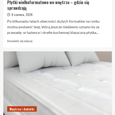
Płytki wielkoformatowe we wnętrzu – gdzie się
sprawdzają
8 czerwca, 2026
Po kilkunastu latach obecności dużych formatów na rynku
można postawić tezę, którą jeszcze niedawno uznano by za
przesadę: w łazience i strefie kuchennej klasyczna płytka...
Dowiedz
Dowiedz się więcej
się
więcej
o
Płytki
wielkoformatowe
we
wnętrzu
–
gdzie
się
sprawdzają
Wnętrze i dodatki