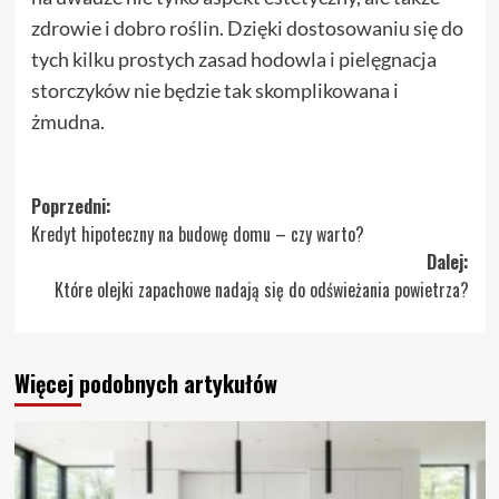
zdrowie i dobro roślin. Dzięki dostosowaniu się do
tych kilku prostych zasad hodowla i pielęgnacja
storczyków nie będzie tak skomplikowana i
żmudna.
Zobacz
Poprzedni:
Kredyt hipoteczny na budowę domu – czy warto?
wpisy
Dalej:
Które olejki zapachowe nadają się do odświeżania powietrza?
Więcej podobnych artykułów