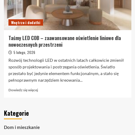
po
kroku
Wnętrze i dodatki
Taśmy LED COB – zaawansowane oświetlenie liniowe dla
nowoczesnych przestrzeni
5 lutego, 2026
Rozwój technologii LED w ostatnich latach całkowicie zmienił
sposób projektowania i postrzegania oświetlenia. Światło
przestało być jedynie elementem funkcjonalnym, a stało się
pełnoprawnym narzędziem kreowania...
Dowiedz
Dowiedz się więcej
się
więcej
o
Kategorie
Taśmy
LED
COB
Dom i mieszkanie
–
zaawansowane