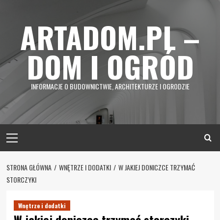
Skip
to
ARTADOM.PL –
content
DOM I OGRÓD
INFORMACJE O BUDOWNICTWIE, ARCHITEKTURZE I OGRODZIE
Primary
Menu
STRONA GŁÓWNA
WNĘTRZE I DODATKI
W JAKIEJ DONICZCE TRZYMAĆ
STORCZYKI
Wnętrze i dodatki
W jakiej doniczce trzymać storczyki