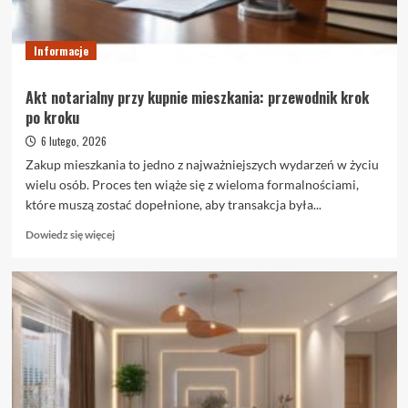
kiedy
warto
je
Informacje
wybrać
Akt notarialny przy kupnie mieszkania: przewodnik krok
po kroku
6 lutego, 2026
Zakup mieszkania to jedno z najważniejszych wydarzeń w życiu
wielu osób. Proces ten wiąże się z wieloma formalnościami,
które muszą zostać dopełnione, aby transakcja była...
Dowiedz
Dowiedz się więcej
się
więcej
o
Akt
notarialny
przy
kupnie
mieszkania:
przewodnik
krok