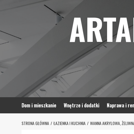
Skip
ARTA
to
content
Dom i mieszkanie
Wnętrze i dodatki
Naprawa i re
STRONA GŁÓWNA
ŁAZIENKA I KUCHNIA
WANNA AKRYLOWA, ŻELIWN