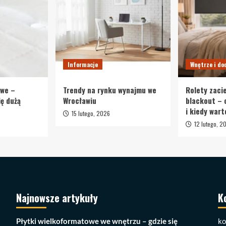
Informacje
Wnętrze i do
owe –
Trendy na rynku wynajmu we
Rolety zaci
ię dużą
Wrocławiu
blackout – 
i kiedy wart
15 lutego, 2026
12 lutego, 2
Najnowsze artykuły
K
Płytki wielkoformatowe we wnętrzu – gdzie się
ko