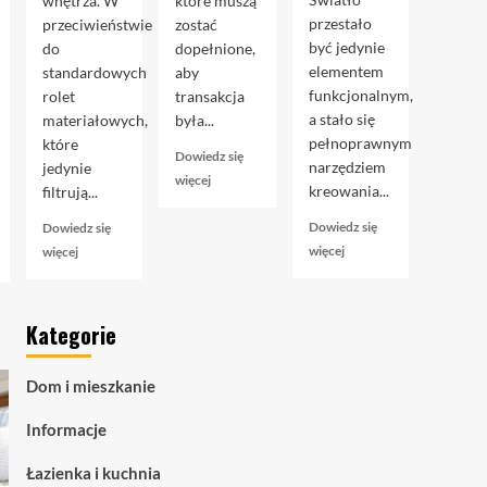
wnętrza. W
które muszą
przestało
przeciwieństwie
zostać
być jedynie
do
dopełnione,
elementem
standardowych
aby
funkcjonalnym,
rolet
transakcja
a stało się
materiałowych,
była...
pełnoprawnym
które
Dowiedz się
narzędziem
jedynie
Dowiedz
więcej
kreowania...
filtrują...
się
więcej
Dowiedz się
Dowiedz się
o
Dowiedz
Dowiedz
więcej
więcej
Akt
się
się
notarialny
więcej
więcej
przy
o
o
kupnie
Kategorie
Taśmy
Rolety
mieszkania:
LED
zaciemniające
przewodnik
COB
blackout
krok
Dom i mieszkanie
–
–
po
zaawansowane
czym
kroku
Informacje
oświetlenie
naprawdę
liniowe
są
Łazienka i kuchnia
dla
i