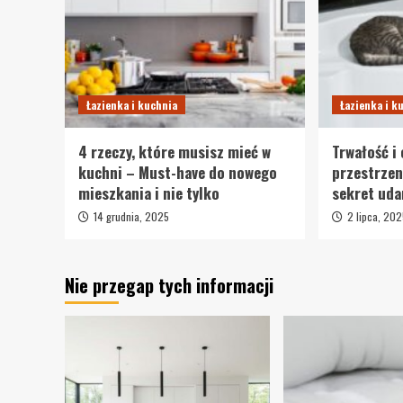
Łazienka i kuchnia
Łazienka i k
4 rzeczy, które musisz mieć w
Trwałość i
kuchni – Must-have do nowego
przestrzeni
mieszkania i nie tylko
sekret uda
14 grudnia, 2025
2 lipca, 20
Nie przegap tych informacji