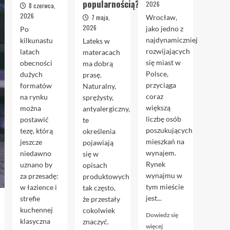
popularnością?
2026
8 czerwca,
2026
7 maja,
Wrocław,
2026
jako jedno z
Po
najdynamiczniej
kilkunastu
Lateks w
rozwijających
latach
materacach
się miast w
obecności
ma dobrą
Polsce,
dużych
prasę.
przyciąga
formatów
Naturalny,
coraz
na rynku
sprężysty,
większą
można
antyalergiczny,
liczbę osób
postawić
te
poszukujących
tezę, którą
określenia
mieszkań na
jeszcze
pojawiają
wynajem.
niedawno
się w
Rynek
uznano by
opisach
wynajmu w
za przesadę:
produktowych
tym mieście
w łazience i
tak często,
jest...
strefie
że przestały
kuchennej
cokolwiek
Dowiedz się
klasyczna
znaczyć.
Dowiedz
więcej