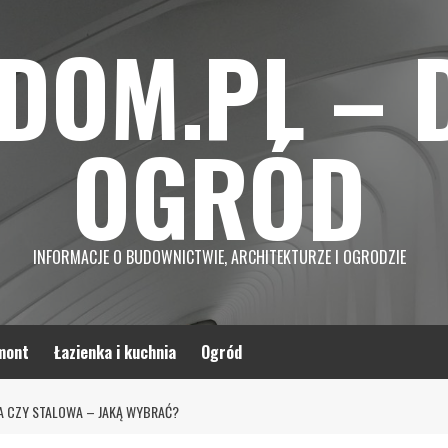
DOM.PL – 
OGRÓD
INFORMACJE O BUDOWNICTWIE, ARCHITEKTURZE I OGRODZIE
mont
Łazienka i kuchnia
Ogród
A CZY STALOWA – JAKĄ WYBRAĆ?