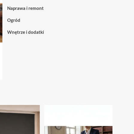
nowoczesnych
kiedy
Naprawa i remont
przestrzeni
warto
je
Ogród
wybrać
Wnętrze i dodatki