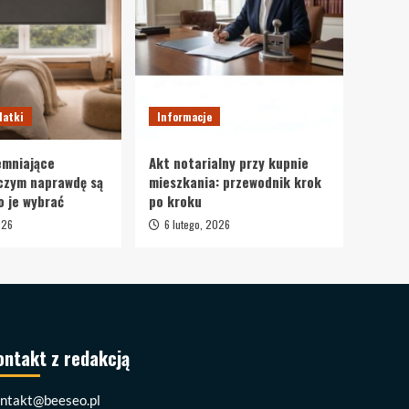
datki
Informacje
emniające
Akt notarialny przy kupnie
czym naprawdę są
mieszkania: przewodnik krok
o je wybrać
po kroku
026
6 lutego, 2026
ontakt z redakcją
ntakt@beeseo.pl