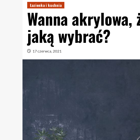
Łazienka i kuchnia
Wanna akrylowa, 
jaką wybrać?
17 czerwca, 2021