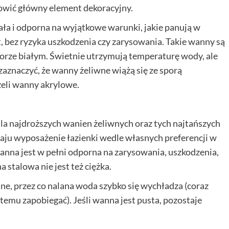
owić główny element dekoracyjny.
ała i odporna na wyjątkowe warunki, jakie panują w
at, bez ryzyka uszkodzenia czy zarysowania. Takie wanny są
olorze białym. Świetnie utrzymują temperaturę wody, ale
zaznaczyć, że wanny żeliwne wiążą się ze sporą
żeli wanny akrylowe.
a najdroższych wanien żeliwnych oraz tych najtańszych
ju wyposażenie łazienki wedle własnych preferencji w
wanna jest w pełni odporna na zarysowania, uszkodzenia,
 stalowa nie jest też ciężka.
e, przez co nalana woda szybko się wychładza (coraz
temu zapobiegać). Jeśli wanna jest pusta, pozostaje