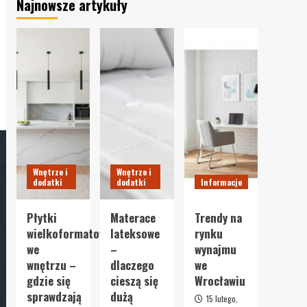
Najnowsze artykuły
Wnętrze i
Wnętrze i
dodatki
dodatki
Informacje
Płytki
Materace
Trendy na
wielkoformatowe
lateksowe
rynku
we
–
wynajmu
wnętrzu –
dlaczego
we
gdzie się
cieszą się
Wrocławiu
sprawdzają
dużą
15 lutego,