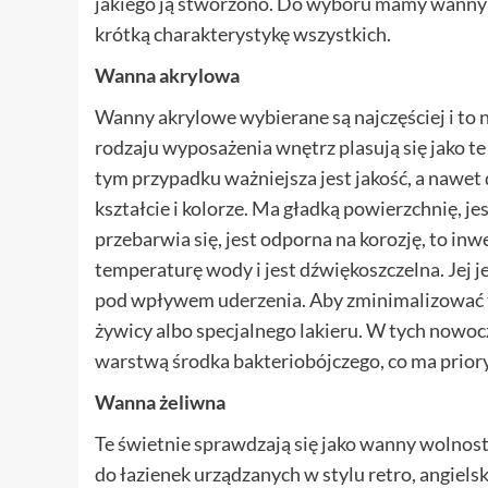
jakiego ją stworzono. Do wyboru mamy wanny 
krótką charakterystykę wszystkich.
Wanna akrylowa
Wanny akrylowe wybierane są najczęściej i to n
rodzaju wyposażenia wnętrz plasują się jako t
tym przypadku ważniejsza jest jakość, a nawet
kształcie i kolorze. Ma gładką powierzchnię, jes
przebarwia się, jest odporna na korozję, to in
temperaturę wody i jest dźwiękoszczelna. Jej
pod wpływem uderzenia. Aby zminimalizować t
żywicy albo specjalnego lakieru. W tych nowoc
warstwą środka bakteriobójczego, co ma priory
Wanna żeliwna
Te świetnie sprawdzają się jako wanny wolnost
do łazienek urządzanych w stylu retro, angiels