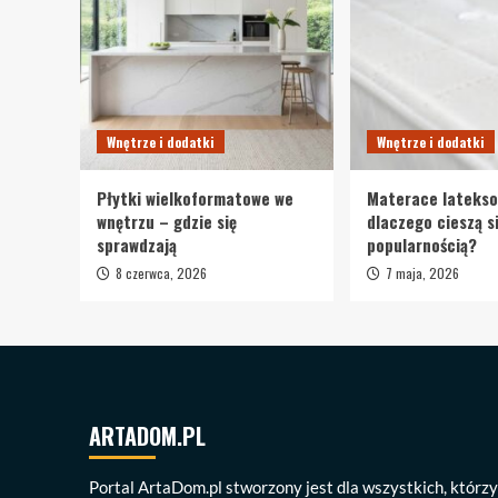
Wnętrze i dodatki
Wnętrze i dodatki
Płytki wielkoformatowe we
Materace lateks
wnętrzu – gdzie się
dlaczego cieszą s
sprawdzają
popularnością?
8 czerwca, 2026
7 maja, 2026
ARTADOM.PL
Portal ArtaDom.pl stworzony jest dla wszystkich, którzy