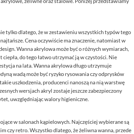
akrylowe, żeliwne oraz stalowe. Poniżej przedstawiamy
ie tylko dlatego, że w zestawieniu wszystkich typów tego
e najtańsze. Cena oczywiście ma znaczenie, natomiast w
 design.
Wanna
akrylowa może być o różnych wymiarach,
t ciepła, do tego łatwo utrzymać ją w czystości. Nie
westycja na lata. Wanna akrylowa długo utrzymuje
 jedyną wadą może być ryzyko rysowania czy odprysków
akie uszkodzenia, producenci nanoszą na nią warstwę
zesnych wersjach akryl zostaje jeszcze zabezpieczony
tet, uwzględniając walory higieniczne.
ojące w salonach kąpielowych. Najczęściej wybierane są
kim czy retro. Wszystko dlatego, że żeliwna wanna, przede