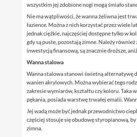
wszystkim jej zdobione nogi mogą śmiało stan
Nie ma wątpliwości, że wanna żeliwna jest trw
łazience. Można z nich korzystać przez wiele l
jednak ciężkie, najczęściej dostępne tylko w k
gdy są puste, pozostają zimne. Należy również 
inwestycją finansową, są znacznie droższe, ani
Wanna stalowa
Wanna stalowa stanowi świetną alternatywę dl
wanien akrylowych. Można wybierać tego rodza
zakresie wymiarów, kształtu czy koloru. Taka 
pękania, posiada warstwę trwałej emalii. Wanna
Jej wadą może być jednak przewodnictwo ciepln
częściej stosuje się obudowę styropianową, by 
zimna.